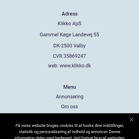
Adress
web:
www.klikko.dk
Menu
Annonsering
Om oss
Cookies
På vores website bruges cookies til at huske dine indstillinger,
Kontakta oss
statistik og personalisering af indhold og annoncer. Denne
Sitemap
information deles med tredjepart. Ved fortsat brug af websiden