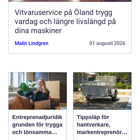
Vitvaruservice på Öland trygg
vardag och längre livslängd på
dina maskiner
Malin Lindgren
01 augusti 2026
Entreprenadjuridik
Tippsläp för
grunden för trygga
hantverkare,
och lönsamma
markentreprenörer
byggprojekt
och lantbruk en