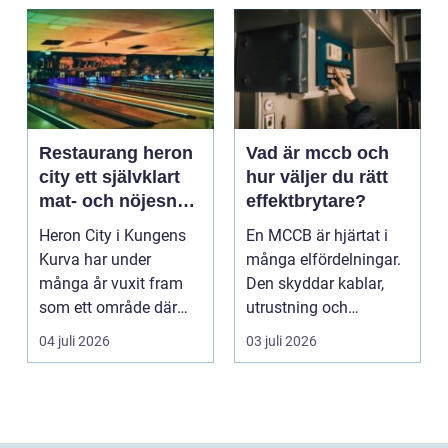
Restaurang heron
Vad är mccb och
city ett självklart
hur väljer du rätt
mat- och nöjesnav
effektbrytare?
i kungens kurva
Heron City i Kungens
En MCCB är hjärtat i
Kurva har under
många elfördelningar.
många år vuxit fram
Den skyddar kablar,
som ett område där
utrustning och
mat, bio, shopping och
människor mot
04 juli 2026
03 juli 2026
a...
överlast...