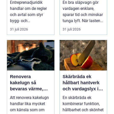
Entreprenadjuridik
En bra släpvagn gör
praktisk guide
handlar om de regler
vardagen enklare,
och avtal som styr
sparar tid och minskar
bygg- och
tunga lyft. När lasten
anläggningsprojekt.
är bulkig, smuts...
31 juli 2026
31 juli 2026
När ansvar,...
Renovera
Skärbräda ek
kakelugn så
hållbart hantverk
bevaras värme,
och vardagslyx i
historia och
köket
Att renovera kakelugn
En skärbräda ek
trygghet
handlar lika mycket
kombinerar funktion,
om känsla som om
hållbarhet och skönhet