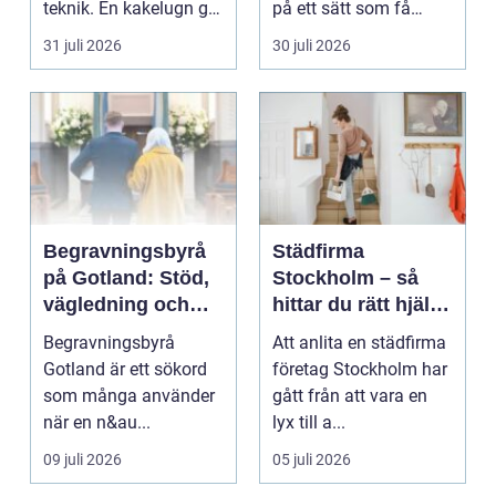
teknik. En kakelugn ger
på ett sätt som få
stilla värme, däm...
andra köksredskap
31 juli 2026
30 juli 2026
gör...
Begravningsbyrå
Städfirma
på Gotland: Stöd,
Stockholm – så
vägledning och
hittar du rätt hjälp
trygga val
för hem och
Begravningsbyrå
Att anlita en städfirma
företag
Gotland är ett sökord
företag Stockholm har
som många använder
gått från att vara en
när en n&au...
lyx till a...
09 juli 2026
05 juli 2026