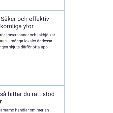
Säker och effektiv
tkomliga ytor
srör, traversbanor och takbjälkar
ts. I många lokaler är dessa
ingen skjuts därför ofta upp.
r
i Värnamo handlar om mer än