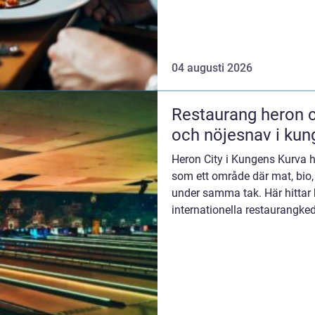
Den som söker en Res...
04 augusti 2026
Restaurang heron city ett självklar
och nöjesnav i kun
Heron City i Kungens Kurva 
som ett område där mat, bio,
under samma tak. Här hittar
internationella restaurangked
luncher och långa m...