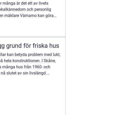
r många är det ett av livets
, lokalkännedom och personlig
aren mäklare Värnamo kan göra
yte malmö trygg grund för friska hus
yllar kan betyda problem med lukt,
på hela konstruktionen. I Skåne,
ns många hus från 1960- och
 nå slutet av sin livslängd.