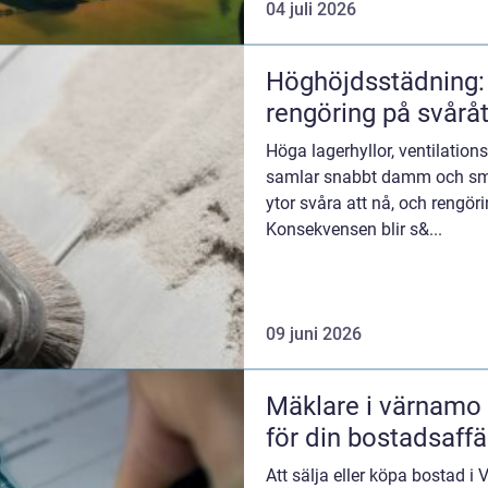
04 juli 2026
Höghöjdsstädning: 
rengöring på svårå
Höga lagerhyllor, ventilation
samlar snabbt damm och smu
ytor svåra att nå, och rengör
Konsekvensen blir s&...
09 juni 2026
Mäklare i värnamo så hittar du rätt stöd
för din bostadsaffä
Att sälja eller köpa bostad 