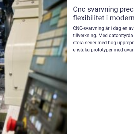
Cnc svarvning precision, tempo och
flexibilitet i mode
CNC-svarvning är i dag en a
tillverkning. Med datorstyrda
stora serier med hög uppre
enstaka prototyper med avan
industri, teknik och p...