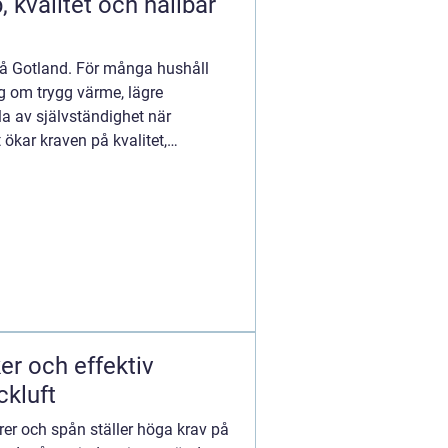
på Gotland. För många hushåll
g om trygg värme, lägre
a av självständighet när
 ökar kraven på kvalitet,
s. D...
ckluft
er och spån ställer höga krav på