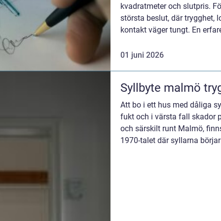
kvadratmeter och slutpris. Fö
största beslut, där trygghet
kontakt väger tungt. En erf
skillnaden mellan en ...
01 juni 2026
Syllb
Att bo i ett hus med dåliga s
fukt och i värsta fall skador 
och särskilt runt Malmö, fin
1970-talet där syllarna börjar
Syllbyte...