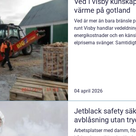
Ved i visby kunskap, kvalitet och hållbar
värme på gotland
Ved är mer än bara bränsle 
runt Visby handlar vedeldnin
energikostnader och en känsl
elpriserna svänger. Samtidigt
hållbarhet och smidig leveran
04 april 2026
Jetblack safety säker och effektiv
avblåsning utan try
Arbetsplatser med damm, fibr