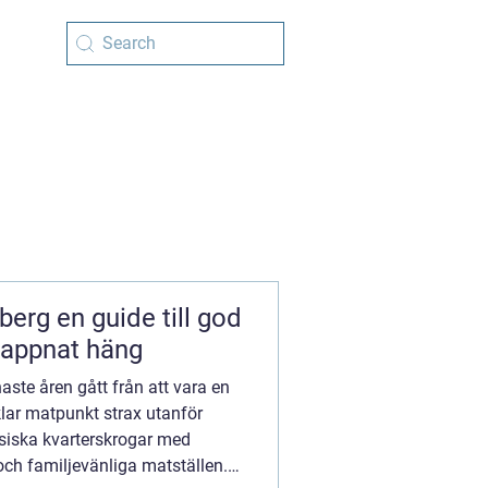
till god
lappnat häng
ste åren gått från att vara en
lvklar matpunkt strax utanför
siska kvarterskrogar med
och familjevänliga matställen.