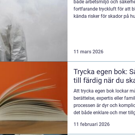
både arbetsmiljö och säkerhe
fortfarande tryckluft för att 
kända risker för skador på hu
JetB...
11 mars 2026
Trycka egen bok: S
till färdig när du s
Att trycka egen bok lockar m
berättelse, expertis eller fami
processen är dyr och kompli
det både enklare och mer tillg
11 februari 2026