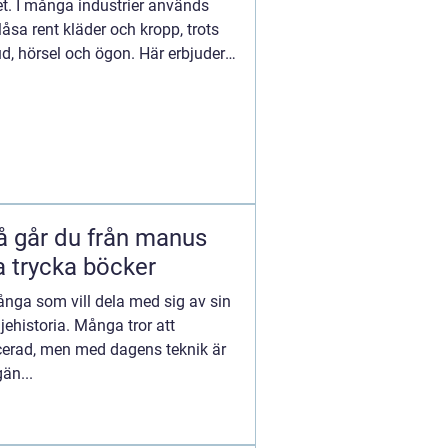
t. I många industrier används
blåsa rent kläder och kropp, trots
d, hörsel och ögon. Här erbjuder
å går du från manus
ka trycka böcker
ånga som vill dela med sig av sin
ljehistoria. Många tror att
cerad, men med dagens teknik är
än...