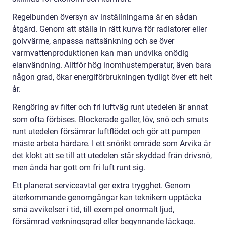
Regelbunden översyn av inställningarna är en sådan
åtgärd. Genom att ställa in rätt kurva för radiatorer eller
golvvärme, anpassa nattsänkning och se över
varmvattenproduktionen kan man undvika onödig
elanvändning. Alltför hög inomhustemperatur, även bara
någon grad, ökar energiförbrukningen tydligt över ett helt
år.
Rengöring av filter och fri luftväg runt utedelen är annat
som ofta förbises. Blockerade galler, löv, snö och smuts
runt utedelen försämrar luftflödet och gör att pumpen
måste arbeta hårdare. I ett snörikt område som Arvika är
det klokt att se till att utedelen står skyddad från drivsnö,
men ändå har gott om fri luft runt sig.
Ett planerat serviceavtal ger extra trygghet. Genom
återkommande genomgångar kan teknikern upptäcka
små avvikelser i tid, till exempel onormalt ljud,
försämrad verkningsgrad eller begynnande läckage.