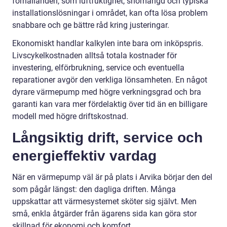
förhållanden, som luftfuktighet, snömängd och typiska
installationslösningar i området, kan ofta lösa problem
snabbare och ge bättre råd kring justeringar.
Ekonomiskt handlar kalkylen inte bara om inköpspris.
Livscykelkostnaden alltså totala kostnader för
investering, elförbrukning, service och eventuella
reparationer avgör den verkliga lönsamheten. En något
dyrare värmepump med högre verkningsgrad och bra
garanti kan vara mer fördelaktig över tid än en billigare
modell med högre driftskostnad.
Långsiktig drift, service och
energieffektiv vardag
När en värmepump väl är på plats i Arvika börjar den del
som pågår längst: den dagliga driften. Många
uppskattar att värmesystemet sköter sig självt. Men
små, enkla åtgärder från ägarens sida kan göra stor
skillnad för ekonomi och komfort.