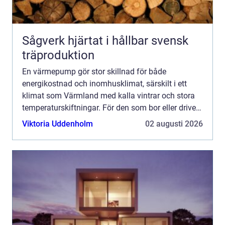
Sågverk hjärtat i hållbar svensk
träproduktion
En värmepump gör stor skillnad för både
energikostnad och inomhusklimat, särskilt i ett
klimat som Värmland med kalla vintrar och stora
temperaturskiftningar. För den som bor eller driver
verksamhet i Arvika handlar valet inte bara om
Viktoria Uddenholm
02 augusti 2026
teknik, utan oc...