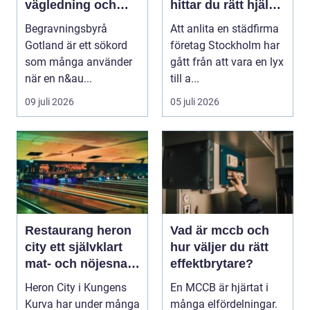
vägledning och
hittar du rätt hjälp
trygga val
för hem och
Begravningsbyrå
Att anlita en städfirma
företag
Gotland är ett sökord
företag Stockholm har
som många använder
gått från att vara en lyx
när en n&au...
till a...
09 juli 2026
05 juli 2026
Restaurang heron
Vad är mccb och
city ett självklart
hur väljer du rätt
mat- och nöjesnav
effektbrytare?
i kungens kurva
Heron City i Kungens
En MCCB är hjärtat i
Kurva har under många
många elfördelningar.