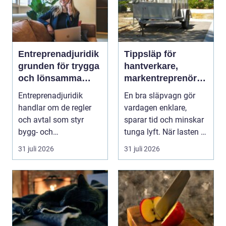
Entreprenadjuridik
Tippsläp för
grunden för trygga
hantverkare,
och lönsamma
markentreprenörer
byggprojekt
och lantbruk en
Entreprenadjuridik
En bra släpvagn gör
praktisk guide
handlar om de regler
vardagen enklare,
och avtal som styr
sparar tid och minskar
bygg- och
tunga lyft. När lasten är
anläggningsprojekt.
bulkig, smuts...
31 juli 2026
31 juli 2026
När ansvar,...