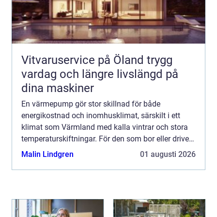
Vitvaruservice på Öland trygg
vardag och längre livslängd på
dina maskiner
En värmepump gör stor skillnad för både
energikostnad och inomhusklimat, särskilt i ett
klimat som Värmland med kalla vintrar och stora
temperaturskiftningar. För den som bor eller driver
verksamhet i Arvika handlar valet inte bara om
Malin Lindgren
01 augusti 2026
teknik, utan oc...