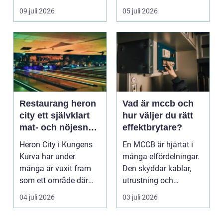
09 juli 2026
05 juli 2026
Restaurang heron
Vad är mccb och
city ett självklart
hur väljer du rätt
mat- och nöjesnav
effektbrytare?
i kungens kurva
Heron City i Kungens
En MCCB är hjärtat i
Kurva har under
många elfördelningar.
många år vuxit fram
Den skyddar kablar,
som ett område där
utrustning och
mat, bio, shopping och
människor mot
04 juli 2026
03 juli 2026
a...
överlast...