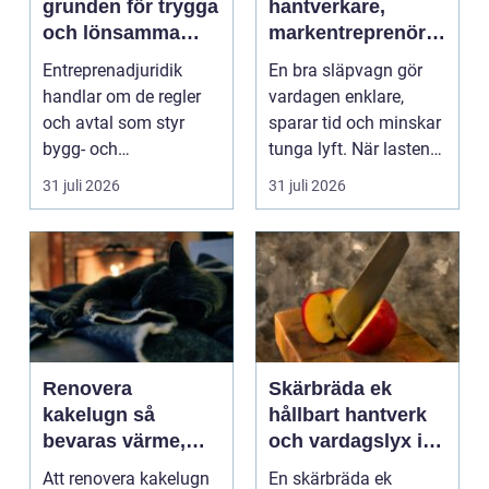
grunden för trygga
hantverkare,
och lönsamma
markentreprenörer
byggprojekt
och lantbruk en
Entreprenadjuridik
En bra släpvagn gör
praktisk guide
handlar om de regler
vardagen enklare,
och avtal som styr
sparar tid och minskar
bygg- och
tunga lyft. När lasten
anläggningsprojekt.
är bulkig, smuts...
31 juli 2026
31 juli 2026
När ansvar,...
Renovera
Skärbräda ek
kakelugn så
hållbart hantverk
bevaras värme,
och vardagslyx i
historia och
köket
Att renovera kakelugn
En skärbräda ek