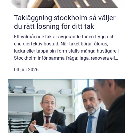
Takläggning stockholm så väljer
du rätt lösning för ditt tak
Ett välmående tak är avgörande för en trygg och
energieffektiv bostad. När taket börjar åldras,
läcka eller tappa sin form ställs många husägare i
Stockholm inför samma fråga: laga, renovera eller
lägga om allt? Med ett klimat där snö, regn, blåst
03 juli 2026
oc...