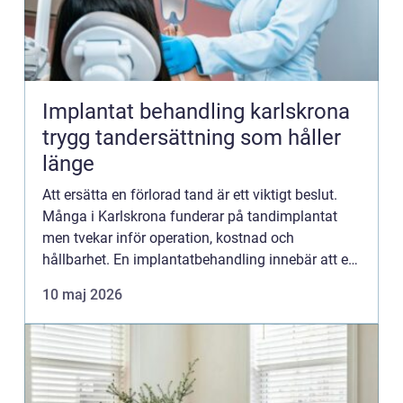
Implantat behandling karlskrona
trygg tandersättning som håller
länge
Att ersätta en förlorad tand är ett viktigt beslut.
Många i Karlskrona funderar på tandimplantat
men tvekar inför operation, kostnad och
hållbarhet. En implantatbehandling innebär att en
konstgjord tandrot i titan fästs i käkbenet och får
10 maj 2026
bära en kro...