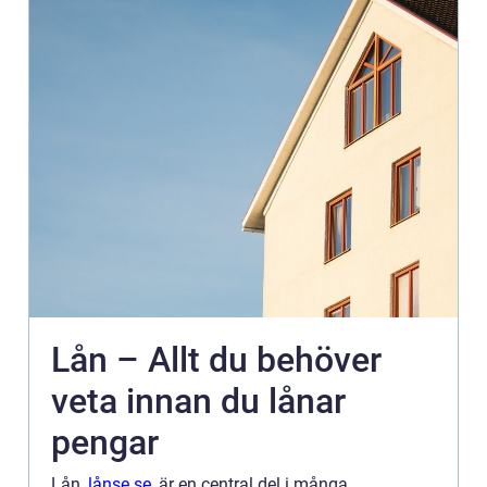
Lån – Allt du behöver
veta innan du lånar
pengar
Lån,
lånse.se
, är en central del i många