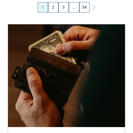
1
2
3
…
34