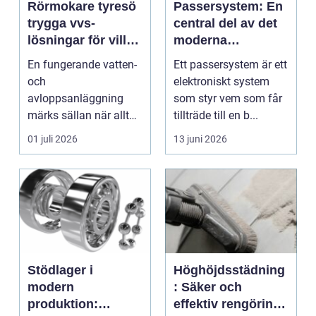
Rörmokare tyresö
Passersystem: En
trygga vvs-
central del av det
lösningar för villa,
moderna
lägenhet och
säkerhetsarbetet
En fungerande vatten-
Ett passersystem är ett
fritidshus
och
elektroniskt system
avloppsanläggning
som styr vem som får
märks sällan när allt
tillträde till en b...
rullar på. Men så fort
01 juli 2026
13 juni 2026
en läcka, s...
Stödlager i
Höghöjdsstädning
modern
: Säker och
produktion:
effektiv rengöring