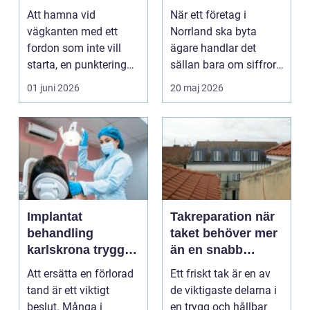
ägarbyten i norra
Att hamna vid
När ett företag i
sverige
vägkanten med ett
Norrland ska byta
fordon som inte vill
ägare handlar det
starta, en punktering
sällan bara om siffror.
eller en olycka skap...
Ofta är företaget star...
01 juni 2026
20 maj 2026
Implantat
Takreparation när
behandling
taket behöver mer
karlskrona trygg
än en snabb
tandersättning
översyn
Att ersätta en förlorad
Ett friskt tak är en av
som håller länge
tand är ett viktigt
de viktigaste delarna i
beslut. Många i
en trygg och hållbar