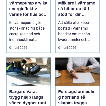
Värmepump arvika
Mäklare i värnamo
energieffektiv
så hittar du rätt
värme för hus och
stöd för din
företag
bostadsaffär
En värmepump gör
Att sälja eller köpa
stor skillnad för både
bostad i Värnamo
energikostnad och
handlar om mer än
inomhusklimat,
kvadratmeter och
särskilt i ett klimat
slutpris. För många är
01 juni 2026
01 juni 2026
som V...
det ...
Bärgare Vara:
Företagsförmedlin
trygg hjälp längs
g norrland så
vägen dygnet runt
skapas trygga