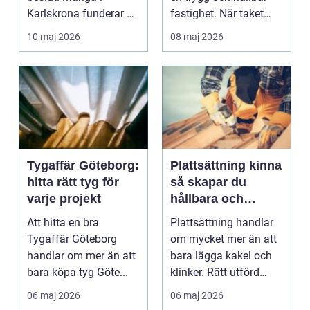
Karlskrona funderar på
fastighet. När taket
tandimplantat men...
börjar läc...
10 maj 2026
08 maj 2026
Tygaffär Göteborg:
Plattsättning kinna
hitta rätt tyg för
så skapar du
varje projekt
hållbara och
vackra ytor
Att hitta en bra
Plattsättning handlar
Tygaffär Göteborg
om mycket mer än att
handlar om mer än att
bara lägga kakel och
bara köpa tyg Göte...
klinker. Rätt utförd
skapar den ytor...
06 maj 2026
06 maj 2026