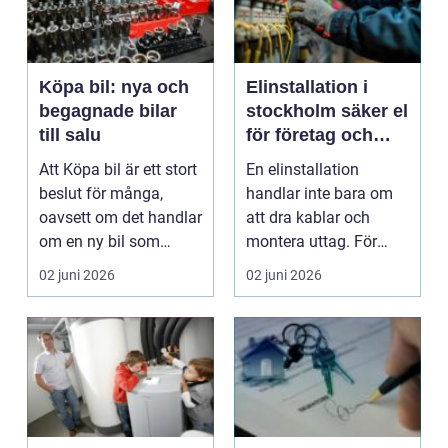
Köpa bil: nya och
Elinstallation i
begagnade bilar
stockholm säker el
till salu
för företag och
fastigheter
Att Köpa bil är ett stort
En elinstallation
beslut för många,
handlar inte bara om
oavsett om det handlar
att dra kablar och
om en ny bil som
montera uttag. För
doftar av nyhete...
företag i Stockholm är
02 juni 2026
02 juni 2026
...