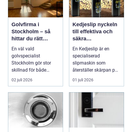
Golvfirma i
Kedjeslip nyckeln
Stockholm – så
till effektiva och
hittar du rätt
säkra
hantverkare för
maskinskedjor
En väl vald
En Kedjeslip är en
ditt golv
golvspecialist
specialiserad
Stockholm gör stor
slipmaskin som
skillnad för både
återställer skärpan på
känslan i ...
sågkedjor till
02 juli 2026
01 juli 2026
skogsmaskiner,...