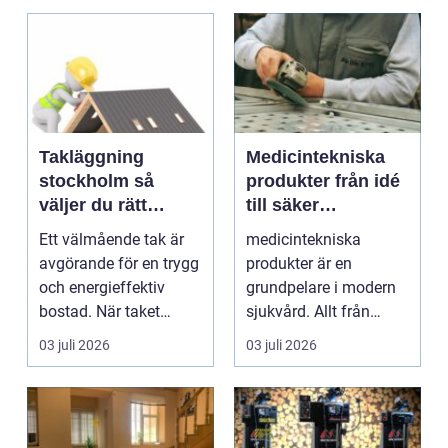
Takläggning
Medicintekniska
stockholm så
produkter från idé
väljer du rätt
till säker
lösning för ditt tak
användning i
Ett välmående tak är
medicintekniska
vården
avgörande för en trygg
produkter är en
och energieffektiv
grundpelare i modern
bostad. När taket
sjukvård. Allt från
börjar åldras, läck...
enkla plåster till
03 juli 2026
03 juli 2026
avancera...