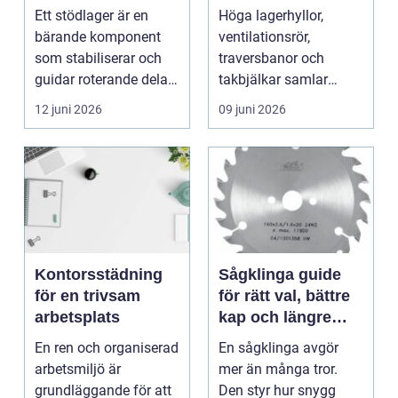
funktion, val och
på svåråtkomliga
Ett stödlager är en
Höga lagerhyllor,
långsiktig
ytor
bärande komponent
ventilationsrör,
lönsamhet
som stabiliserar och
traversbanor och
guidar roterande delar i
takbjälkar samlar
en maskin, ofta ...
snabbt damm och...
12 juni 2026
09 juni 2026
Kontorsstädning
Sågklinga guide
för en trivsam
för rätt val, bättre
arbetsplats
kap och längre
livslängd
En ren och organiserad
En sågklinga avgör
arbetsmiljö är
mer än många tror.
grundläggande för att
Den styr hur snygg