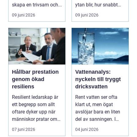
skapa en trivsam och...
ytan blir, hur snabbt
arbetet går och hur l...
09 juni 2026
09 juni 2026
Hållbar prestation
Vattenanalys:
genom ökad
nyckeln till tryggt
resiliens
dricksvatten
Resilient ledarskap är
Rent vatten ser ofta
ett begrepp som allt
klart ut, men ögat
oftare dyker upp när
avslöjar bara en liten
människor pratar om
del av sanningen. I
...
bå...
07 juni 2026
04 juni 2026