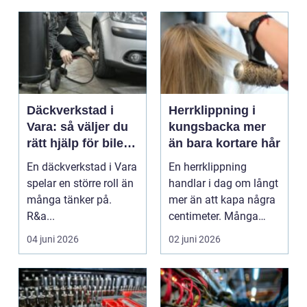
Däckverkstad i
Herrklippning i
Vara: så väljer du
kungsbacka mer
rätt hjälp för bilen
än bara kortare hår
och företaget
En däckverkstad i Vara
En herrklippning
spelar en större roll än
handlar i dag om långt
många tänker på.
mer än att kapa några
R&a...
centimeter. Många
män vill ha en frisy...
04 juni 2026
02 juni 2026