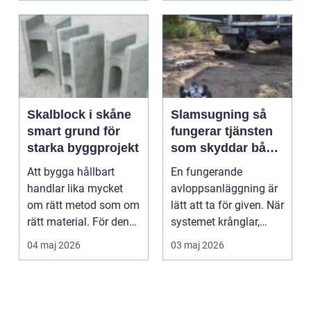
Skalblock i skåne
Slamsugning så
smart grund för
fungerar tjänsten
starka byggprojekt
som skyddar både
fastighet och miljö
Att bygga hållbart
En fungerande
handlar lika mycket
avloppsanläggning är
om rätt metod som om
lätt att ta för given. När
rätt material. För den
systemet krånglar,
som planerar nyby...
rinner över eller b...
04 maj 2026
03 maj 2026