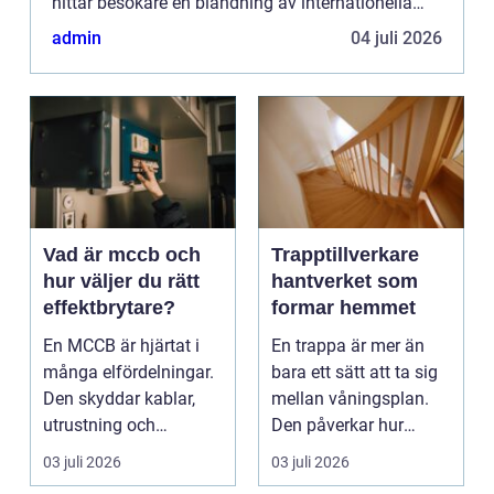
hittar besökare en blandning av internationella
restaurangkedjor och lokala aktörer, snabba
admin
04 juli 2026
luncher och långa m...
Vad är mccb och
Trapptillverkare
hur väljer du rätt
hantverket som
effektbrytare?
formar hemmet
En MCCB är hjärtat i
En trappa är mer än
många elfördelningar.
bara ett sätt att ta sig
Den skyddar kablar,
mellan våningsplan.
utrustning och
Den påverkar hur
människor mot
hemmet upplevs, hu...
03 juli 2026
03 juli 2026
överlast...