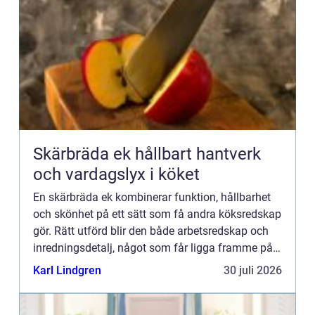
Skärbräda ek hållbart hantverk
och vardagslyx i köket
En skärbräda ek kombinerar funktion, hållbarhet
och skönhet på ett sätt som få andra köksredskap
gör. Rätt utförd blir den både arbetsredskap och
inredningsdetalj, något som får ligga framme på
bänken i stället för att gömmas undan i ett skåp.
Karl Lindgren
30 juli 2026
Med br...