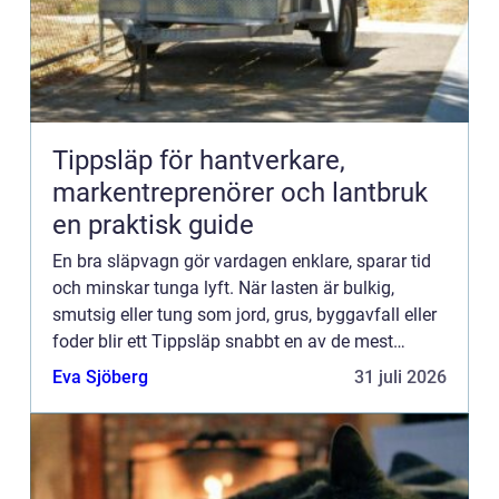
Tippsläp för hantverkare,
markentreprenörer och lantbruk
en praktisk guide
En bra släpvagn gör vardagen enklare, sparar tid
och minskar tunga lyft. När lasten är bulkig,
smutsig eller tung som jord, grus, byggavfall eller
foder blir ett Tippsläp snabbt en av de mest
värdefulla prylarna i fordonsparken. Genom att
Eva Sjöberg
31 juli 2026
kombinera s...