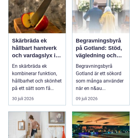
Skärbräda ek
Begravningsbyrå
hållbart hantverk
på Gotland: Stöd,
och vardagslyx i
vägledning och
köket
trygga val
En skärbräda ek
Begravningsbyrå
kombinerar funktion,
Gotland är ett sökord
hållbarhet och skönhet
som många använder
på ett sätt som få
när en n&au...
andra köksredskap
30 juli 2026
09 juli 2026
gör...