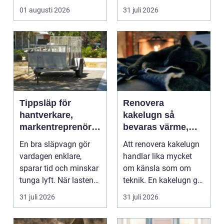
Men när något st...
anläggningsprojekt.
01 augusti 2026
31 juli 2026
När ansvar,...
Tippsläp för
Renovera
hantverkare,
kakelugn så
markentreprenörer
bevaras värme,
och lantbruk en
historia och
En bra släpvagn gör
Att renovera kakelugn
praktisk guide
trygghet
vardagen enklare,
handlar lika mycket
sparar tid och minskar
om känsla som om
tunga lyft. När lasten
teknik. En kakelugn ger
är bulkig, smuts...
stilla värme, däm...
31 juli 2026
31 juli 2026