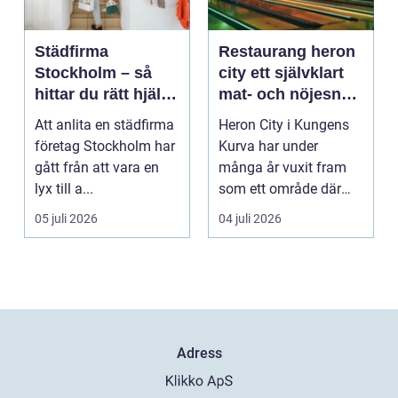
Städfirma
Restaurang heron
Stockholm – så
city ett självklart
hittar du rätt hjälp
mat- och nöjesnav
för hem och
i kungens kurva
Att anlita en städfirma
Heron City i Kungens
företag
företag Stockholm har
Kurva har under
gått från att vara en
många år vuxit fram
lyx till a...
som ett område där
mat, bio, shopping och
05 juli 2026
04 juli 2026
a...
Adress