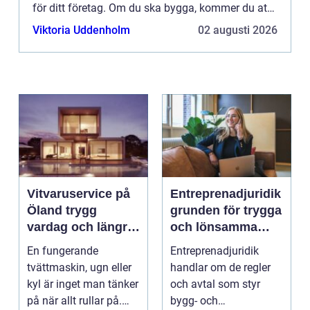
för ditt företag. Om du ska bygga, kommer du att
behöva k&oum...
Viktoria Uddenholm
02 augusti 2026
Vitvaruservice på
Entreprenadjuridik
Öland trygg
grunden för trygga
vardag och längre
och lönsamma
livslängd på dina
byggprojekt
En fungerande
Entreprenadjuridik
maskiner
tvättmaskin, ugn eller
handlar om de regler
kyl är inget man tänker
och avtal som styr
på när allt rullar på.
bygg- och