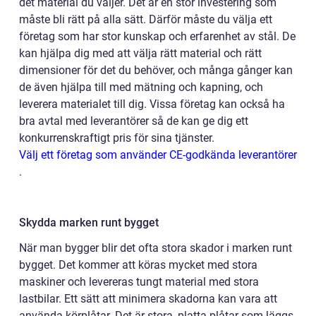
det material du väljer. Det är en stor investering som
måste bli rätt på alla sätt. Därför måste du välja ett
företag som har stor kunskap och erfarenhet av stål. De
kan hjälpa dig med att välja rätt material och rätt
dimensioner för det du behöver, och många gånger kan
de även hjälpa till med mätning och kapning, och
leverera materialet till dig. Vissa företag kan också ha
bra avtal med leverantörer så de kan ge dig ett
konkurrenskraftigt pris för sina tjänster.
Välj ett företag som använder CE-godkända leverantörer
.
Skydda marken runt bygget
När man bygger blir det ofta stora skador i marken runt
bygget. Det kommer att köras mycket med stora
maskiner och levereras tungt material med stora
lastbilar. Ett sätt att minimera skadorna kan vara att
använda körplåtar. Det är stora, platta plåtar som läggs