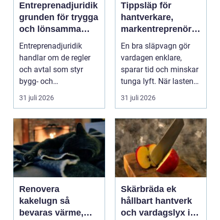
Entreprenadjuridik
Tippsläp för
grunden för trygga
hantverkare,
och lönsamma
markentreprenörer
byggprojekt
och lantbruk en
Entreprenadjuridik
En bra släpvagn gör
praktisk guide
handlar om de regler
vardagen enklare,
och avtal som styr
sparar tid och minskar
bygg- och
tunga lyft. När lasten
anläggningsprojekt.
är bulkig, smuts...
31 juli 2026
31 juli 2026
När ansvar,...
Renovera
Skärbräda ek
kakelugn så
hållbart hantverk
bevaras värme,
och vardagslyx i