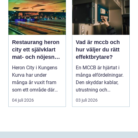
Restaurang heron
Vad är mccb och
city ett självklart
hur väljer du rätt
mat- och nöjesnav
effektbrytare?
i kungens kurva
Heron City i Kungens
En MCCB är hjärtat i
Kurva har under
många elfördelningar.
många år vuxit fram
Den skyddar kablar,
som ett område där
utrustning och
mat, bio, shopping och
människor mot
04 juli 2026
03 juli 2026
a...
överlast...