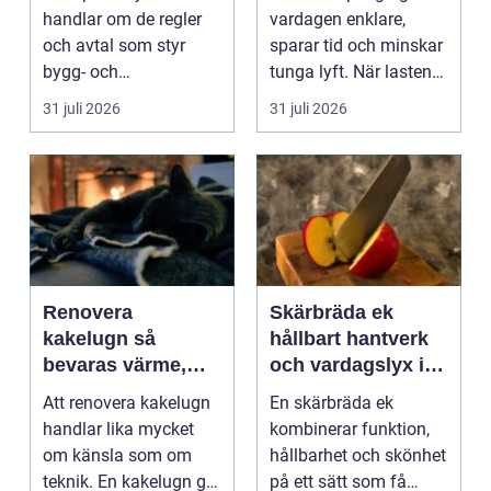
praktisk guide
handlar om de regler
vardagen enklare,
och avtal som styr
sparar tid och minskar
bygg- och
tunga lyft. När lasten
anläggningsprojekt.
är bulkig, smuts...
31 juli 2026
31 juli 2026
När ansvar,...
Renovera
Skärbräda ek
kakelugn så
hållbart hantverk
bevaras värme,
och vardagslyx i
historia och
köket
Att renovera kakelugn
En skärbräda ek
trygghet
handlar lika mycket
kombinerar funktion,
om känsla som om
hållbarhet och skönhet
teknik. En kakelugn ger
på ett sätt som få