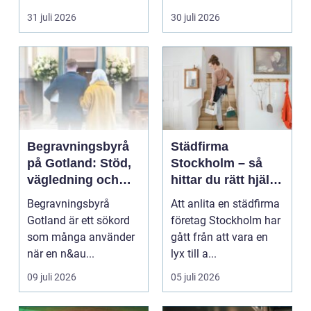
stilla värme, däm...
andra köksredskap
31 juli 2026
30 juli 2026
gör...
Begravningsbyrå
Städfirma
på Gotland: Stöd,
Stockholm – så
vägledning och
hittar du rätt hjälp
trygga val
för hem och
Begravningsbyrå
Att anlita en städfirma
företag
Gotland är ett sökord
företag Stockholm har
som många använder
gått från att vara en
när en n&au...
lyx till a...
09 juli 2026
05 juli 2026