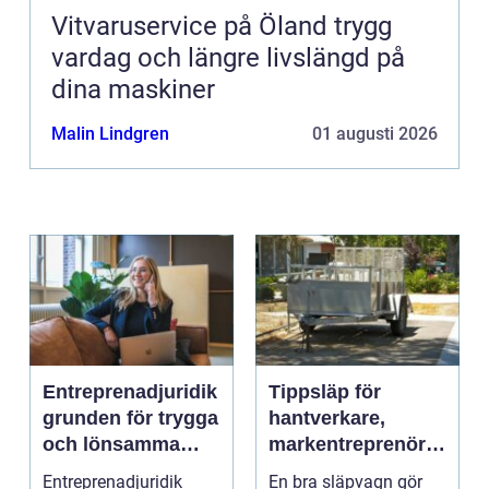
Vitvaruservice på Öland trygg
vardag och längre livslängd på
dina maskiner
Malin Lindgren
01 augusti 2026
Entreprenadjuridik
Tippsläp för
grunden för trygga
hantverkare,
och lönsamma
markentreprenörer
byggprojekt
och lantbruk en
Entreprenadjuridik
En bra släpvagn gör