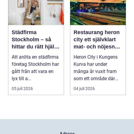
Städfirma
Restaurang heron
Stockholm – så
city ett självklart
hittar du rätt hjälp
mat- och nöjesnav
för hem och
i kungens kurva
Att anlita en städfirma
Heron City i Kungens
företag
företag Stockholm har
Kurva har under
gått från att vara en
många år vuxit fram
lyx till a...
som ett område där
mat, bio, shopping och
05 juli 2026
04 juli 2026
a...
Adress