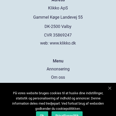
web:
www.klikko.dk
Menu
Annonsering
Om oss
Cookies
På vores website bruges cookies til at huske dine indstillinger,
Kontakta oss
statistik og personalisering af indhold og annoncer. Denne
Sitemap
information deles med tredjepart. Ved fortsat brug af websiden
godkender du cookiepolitikken.
Ok
Privatlivspolitik