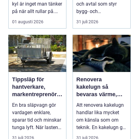
kyl är inget man tänker
och avtal som styr
på när allt rullar på.
bygg- och
Men när något st...
anläggningsprojekt.
01 augusti 2026
31 juli 2026
När ansvar,...
Tippsläp för
Renovera
hantverkare,
kakelugn så
markentreprenörer
bevaras värme,
och lantbruk en
historia och
En bra släpvagn gör
Att renovera kakelugn
praktisk guide
trygghet
vardagen enklare,
handlar lika mycket
sparar tid och minskar
om känsla som om
tunga lyft. När lasten
teknik. En kakelugn ger
är bulkig, smuts...
stilla värme, däm...
31 juli 2026
31 juli 2026