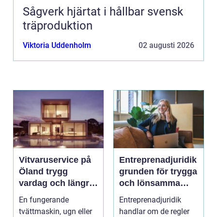
Sågverk hjärtat i hållbar svensk
träproduktion
Viktoria Uddenholm
02 augusti 2026
Vitvaruservice på
Entreprenadjuridik
Öland trygg
grunden för trygga
vardag och längre
och lönsamma
livslängd på dina
byggprojekt
En fungerande
Entreprenadjuridik
maskiner
tvättmaskin, ugn eller
handlar om de regler