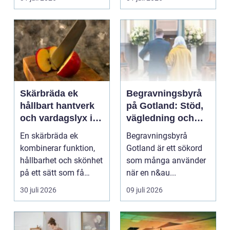
Skärbräda ek
Begravningsbyrå
hållbart hantverk
på Gotland: Stöd,
och vardagslyx i
vägledning och
köket
trygga val
En skärbräda ek
Begravningsbyrå
kombinerar funktion,
Gotland är ett sökord
hållbarhet och skönhet
som många använder
på ett sätt som få
när en n&au...
andra köksredskap
30 juli 2026
09 juli 2026
gör...