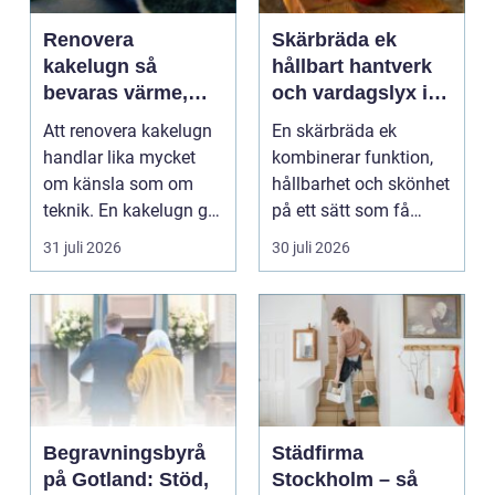
Renovera
Skärbräda ek
kakelugn så
hållbart hantverk
bevaras värme,
och vardagslyx i
historia och
köket
Att renovera kakelugn
En skärbräda ek
trygghet
handlar lika mycket
kombinerar funktion,
om känsla som om
hållbarhet och skönhet
teknik. En kakelugn ger
på ett sätt som få
stilla värme, däm...
andra köksredskap
31 juli 2026
30 juli 2026
gör...
Begravningsbyrå
Städfirma
på Gotland: Stöd,
Stockholm – så