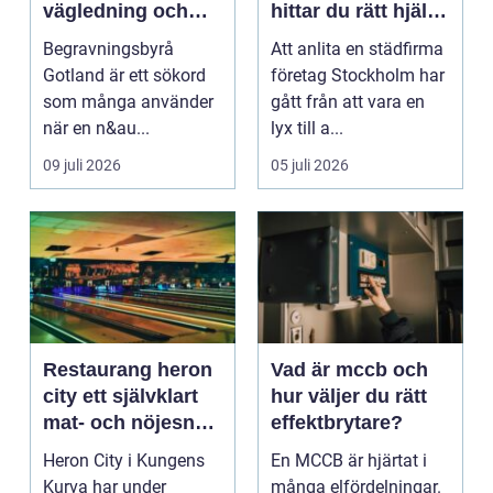
vägledning och
hittar du rätt hjälp
trygga val
för hem och
Begravningsbyrå
Att anlita en städfirma
företag
Gotland är ett sökord
företag Stockholm har
som många använder
gått från att vara en
när en n&au...
lyx till a...
09 juli 2026
05 juli 2026
Restaurang heron
Vad är mccb och
city ett självklart
hur väljer du rätt
mat- och nöjesnav
effektbrytare?
i kungens kurva
Heron City i Kungens
En MCCB är hjärtat i
Kurva har under
många elfördelningar.