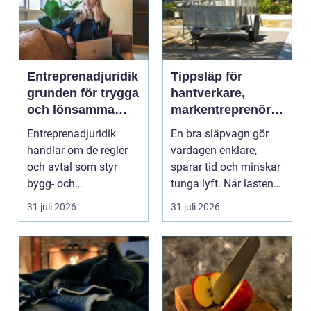
Entreprenadjuridik
Tippsläp för
grunden för trygga
hantverkare,
och lönsamma
markentreprenörer
byggprojekt
och lantbruk en
Entreprenadjuridik
En bra släpvagn gör
praktisk guide
handlar om de regler
vardagen enklare,
och avtal som styr
sparar tid och minskar
bygg- och
tunga lyft. När lasten
anläggningsprojekt.
är bulkig, smuts...
31 juli 2026
31 juli 2026
När ansvar,...