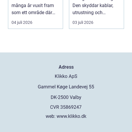
många år vuxit fram
Den skyddar kablar,
som ett område där
utrustning och
mat, bio, shopping och
människor mot
04 juli 2026
03 juli 2026
a...
överlast...
Adress
web:
www.klikko.dk