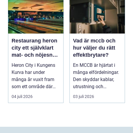
Restaurang heron
Vad är mccb och
city ett självklart
hur väljer du rätt
mat- och nöjesnav
effektbrytare?
i kungens kurva
Heron City i Kungens
En MCCB är hjärtat i
Kurva har under
många elfördelningar.
många år vuxit fram
Den skyddar kablar,
som ett område där
utrustning och
mat, bio, shopping och
människor mot
04 juli 2026
03 juli 2026
a...
överlast...