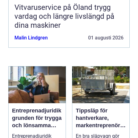
Vitvaruservice på Öland trygg
vardag och längre livslängd på
dina maskiner
Malin Lindgren
01 augusti 2026
Entreprenadjuridik
Tippsläp för
grunden för trygga
hantverkare,
och lönsamma
markentreprenörer
byggprojekt
och lantbruk en
Entreprenadjuridik
En bra släpvagn gör