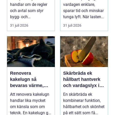
praktisk guide
handlar om de regler
vardagen enklare,
och avtal som styr
sparar tid och minskar
bygg- och
tunga lyft. När lasten
anläggningsprojekt.
är bulkig, smuts...
31 juli 2026
31 juli 2026
När ansvar,...
Renovera
Skärbräda ek
kakelugn så
hållbart hantverk
bevaras värme,
och vardagslyx i
historia och
köket
Att renovera kakelugn
En skärbräda ek
trygghet
handlar lika mycket
kombinerar funktion,
om känsla som om
hållbarhet och skönhet
teknik. En kakelugn ger
på ett sätt som få