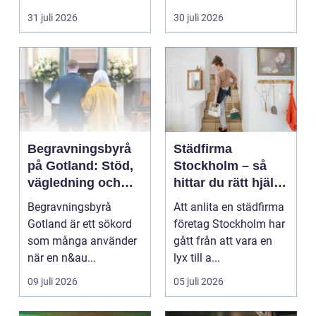
stilla värme, däm...
andra köksredskap
31 juli 2026
30 juli 2026
gör...
Begravningsbyrå
Städfirma
på Gotland: Stöd,
Stockholm – så
vägledning och
hittar du rätt hjälp
trygga val
för hem och
Begravningsbyrå
Att anlita en städfirma
företag
Gotland är ett sökord
företag Stockholm har
som många använder
gått från att vara en
när en n&au...
lyx till a...
09 juli 2026
05 juli 2026