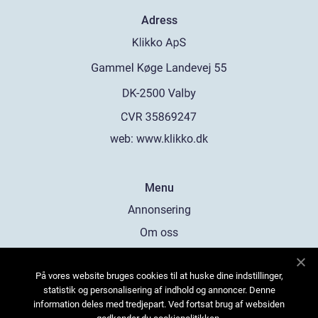
Adress
web:
www.klikko.dk
Menu
Annonsering
Om oss
Cookies
På vores website bruges cookies til at huske dine indstillinger,
Kontakta oss
statistik og personalisering af indhold og annoncer. Denne
Sitemap
information deles med tredjepart. Ved fortsat brug af websiden