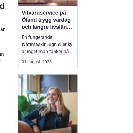
dd
Vitvaruservice på
Öland trygg vardag
och längre livslängd
kan
på dina maskiner
En fungerande
tvättmaskin, ugn eller kyl
är inget man tänker på
an
när allt rullar på. Men
r
01 augusti 2026
när något stannar,
stannar ofta vardagen
också. För hushåll och
företag på Öland blir
därför professionell
vitvaruservice en
avgörande del av en
trygg och smidig ...