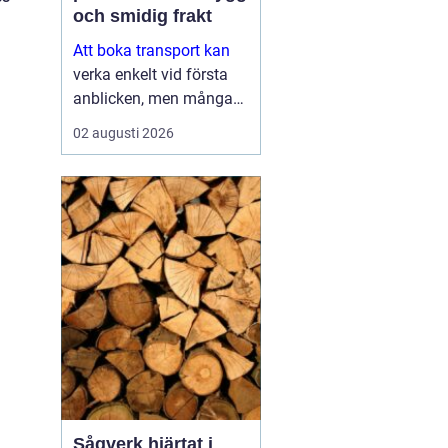
och smidig frakt
Att boka transport kan
verka enkelt vid första
anblicken, men många
upptäcker snabbt hur
02 augusti 2026
mycket som faktiskt
påverkar slutresultatet.
Val av transportör, typ av
gods, tidsram och
försäkring spelar ...
Sågverk hjärtat i