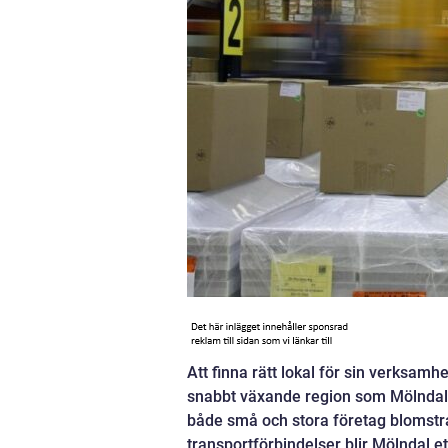
Att finna rätt lokal för sin verksamh
snabbt växande region som Mölndal.
både små och stora företag blomstra
transportförbindelser blir Mölndal et