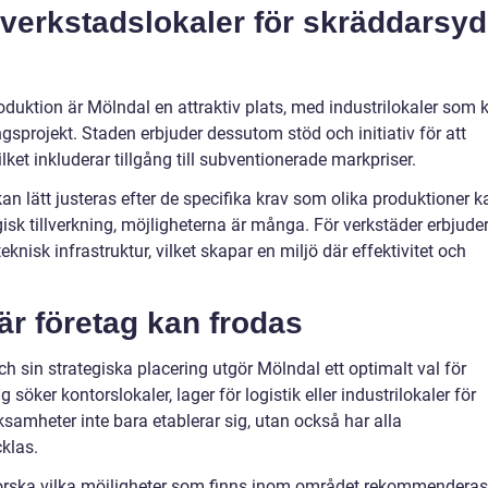
 verkstadslokaler för skräddarsy
oduktion är Mölndal en attraktiv plats, med industrilokaler som 
ngsprojekt. Staden erbjuder dessutom stöd och initiativ för att
ilket inkluderar tillgång till subventionerade markpriser.
kan lätt justeras efter de specifika krav som olika produktioner k
gisk tillverkning, möjligheterna är många. För verkstäder erbjude
nisk infrastruktur, vilket skapar en miljö där effektivitet och
är företag kan frodas
 sin strategiska placering utgör Mölndal ett optimalt val för
söker kontorslokaler, lager för logistik eller industrilokaler för
ksamheter inte bara etablerar sig, utan också har alla
cklas.
tforska vilka möjligheter som finns inom området rekommenderas