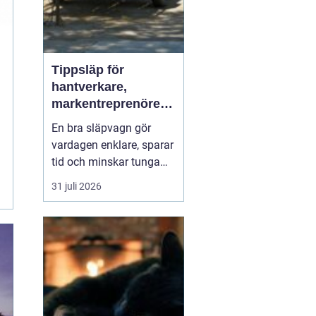
Tippsläp för
hantverkare,
markentreprenörer
och lantbruk en
En bra släpvagn gör
praktisk guide
vardagen enklare, sparar
tid och minskar tunga
lyft. När lasten är bulkig,
31 juli 2026
smutsig eller tung som
jord, grus, byggavfall
eller foder blir
ett
Tippsläp snabbt
en av
de mest värd...