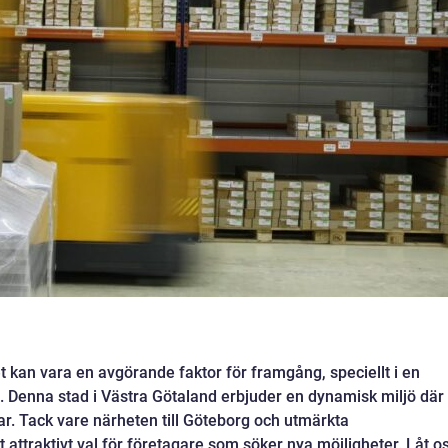
et kan vara en avgörande faktor för framgång, speciellt i en
 Denna stad i Västra Götaland erbjuder en dynamisk miljö där
r. Tack vare närheten till Göteborg och utmärkta
t attraktivt val för företagare som söker nya möjligheter. Låt o