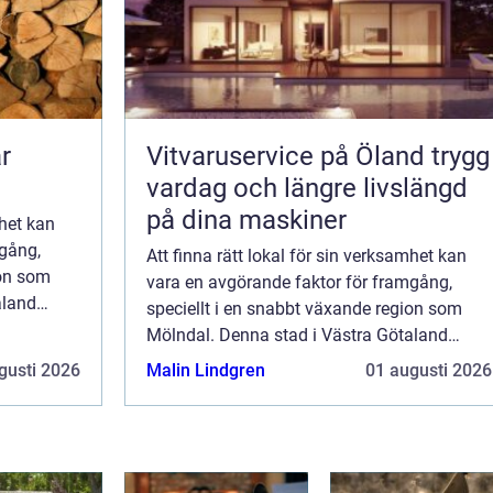
Vitvaruservice på Öland trygg
vardag och längre livslängd
på dina maskiner
mhet kan
mgång,
Att finna rätt lokal för sin verksamhet kan
ion som
vara en avgörande faktor för framgång,
aland
speciellt i en snabbt växande region som
.
Mölndal. Denna stad i Västra Götaland
erbjuder en dynamisk miljö där b...
gusti 2026
Malin Lindgren
01 augusti 2026