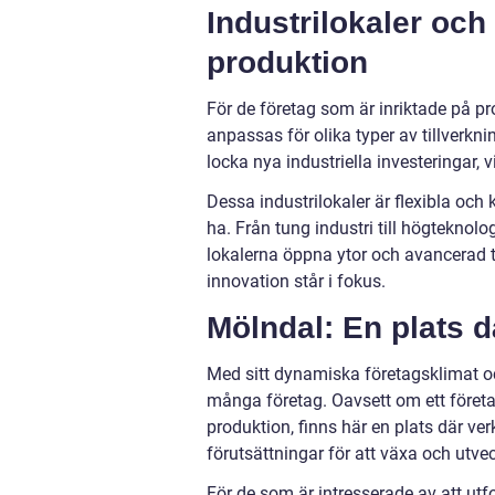
Industrilokaler och
produktion
För de företag som är inriktade på pr
anpassas för olika typer av tillverkni
locka nya industriella investeringar, v
Dessa industrilokaler är flexibla och 
ha. Från tung industri till högteknolo
lokalerna öppna ytor och avancerad tek
innovation står i fokus.
Mölndal: En plats d
Med sitt dynamiska företagsklimat och
många företag. Oavsett om ett företag 
produktion, finns här en plats där ver
förutsättningar för att växa och utve
För de som är intresserade av att u