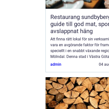
Restaurang sundbyberg 
guide till god mat, spo
avslappnat häng
Att finna rätt lokal för sin verksa
vara en avgörande faktor för fra
speciellt i en snabbt växande reg
Mölndal. Denna stad i Västra Göt
erbjuder en dynamisk miljö där b..
admin
04 au