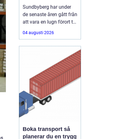
sport och
Sundbyberg har under
avslappnat häng
de senaste åren gått från
att vara en lugn förort till
att bli en självklar
04 augusti 2026
matpunkt strax utanför
Stockholm. Här samsas
klassiska kvarterskrogar
med moderna bistron,
sportbarer och
familjevänliga
matställen. Den som
söker en
Boka transport så
planerar du en trygg
ss