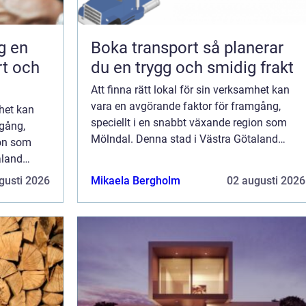
en
Boka transport så planerar
rt och
du en trygg och smidig frakt
Att finna rätt lokal för sin verksamhet kan
vara en avgörande faktor för framgång,
mhet kan
speciellt i en snabbt växande region som
mgång,
Mölndal. Denna stad i Västra Götaland
ion som
erbjuder en dynamisk miljö där b...
aland
.
gusti 2026
Mikaela Bergholm
02 augusti 2026