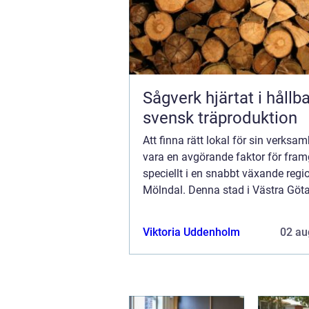
Sågverk hjärtat i hållbar
svensk träproduktion
Att finna rätt lokal för sin verksa
vara en avgörande faktor för fra
speciellt i en snabbt växande reg
Mölndal. Denna stad i Västra Göt
erbjuder en dynamisk miljö där b..
Viktoria Uddenholm
02 au