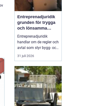
ov
Entreprenadjuridik
grunden för trygga
och lönsamma
byggprojekt
Entreprenadjuridik
handlar om de regler och
avtal som styr bygg- och
anläggningsprojekt. När
31 juli 2026
ansvar, tider, kostnader
och risker är tydligt
reglerade minskar
konflikter och oväntade
kostnader. När de är
otydliga kan samma
projekt snabbt bli en
källa ...