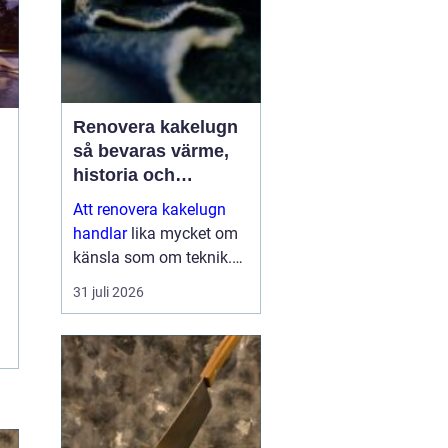
Renovera kakelugn
så bevaras värme,
historia och
trygghet
Att renovera kakelugn
handlar
lika mycket om
känsla som om teknik.
En kakelugn ger stilla
31 juli 2026
värme, dämpar ljud och
skapar en självklar
samlingspunkt i rummet.
Samtidigt är den ett
avancerat...