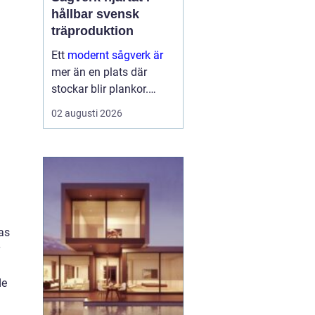
hållbar svensk
träproduktion
Ett
modernt sågverk är
mer än en plats där
stockar blir plankor.
Sågverket fungerar som
02 augusti 2026
en länk mellan skogen
och allt som byggs i trä
från enkla
trädgårdsprojekt till
avancerade
huskonstruktioner. När
timm...
as
de