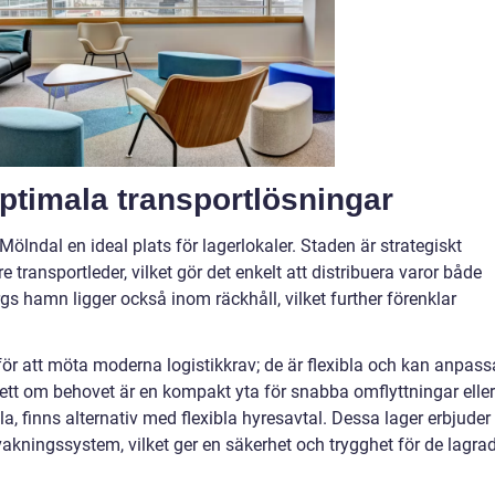
ptimala transportlösningar
r Mölndal en ideal plats för lagerlokaler. Staden är strategiskt
re transportleder, vilket gör det enkelt att distribuera varor både
rgs hamn ligger också inom räckhåll, vilket further förenklar
för att möta moderna logistikkrav; de är flexibla och kan anpass
sett om behovet är en kompakt yta för snabba omflyttningar eller
la, finns alternativ med flexibla hyresavtal. Dessa lager erbjuder
kningssystem, vilket ger en säkerhet och trygghet för de lagra