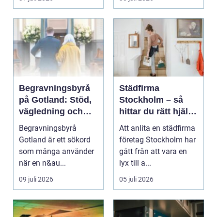
gör...
Begravningsbyrå
Städfirma
på Gotland: Stöd,
Stockholm – så
vägledning och
hittar du rätt hjälp
trygga val
för hem och
Begravningsbyrå
Att anlita en städfirma
företag
Gotland är ett sökord
företag Stockholm har
som många använder
gått från att vara en
när en n&au...
lyx till a...
09 juli 2026
05 juli 2026