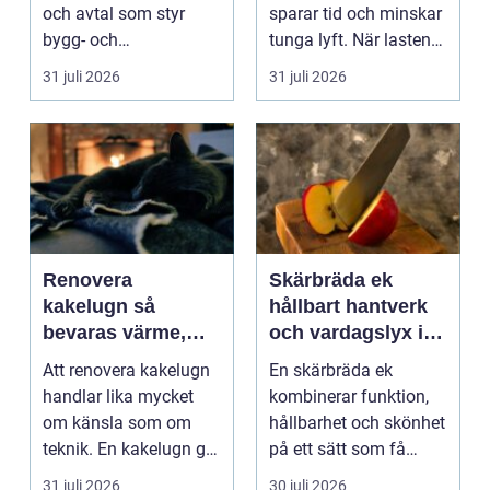
och avtal som styr
sparar tid och minskar
bygg- och
tunga lyft. När lasten
anläggningsprojekt.
är bulkig, smuts...
31 juli 2026
31 juli 2026
När ansvar,...
Renovera
Skärbräda ek
kakelugn så
hållbart hantverk
bevaras värme,
och vardagslyx i
historia och
köket
Att renovera kakelugn
En skärbräda ek
trygghet
handlar lika mycket
kombinerar funktion,
om känsla som om
hållbarhet och skönhet
teknik. En kakelugn ger
på ett sätt som få
stilla värme, däm...
andra köksredskap
31 juli 2026
30 juli 2026