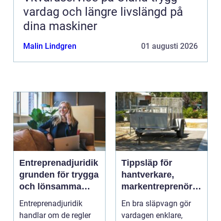
vardag och längre livslängd på
dina maskiner
Malin Lindgren
01 augusti 2026
Entreprenadjuridik
Tippsläp för
grunden för trygga
hantverkare,
och lönsamma
markentreprenörer
byggprojekt
och lantbruk en
Entreprenadjuridik
En bra släpvagn gör
praktisk guide
handlar om de regler
vardagen enklare,