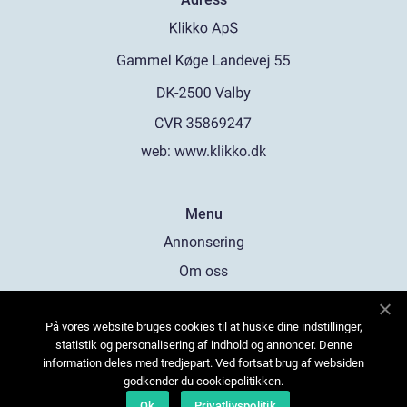
web:
www.klikko.dk
Menu
Annonsering
Om oss
Cookies
På vores website bruges cookies til at huske dine indstillinger,
Kontakta oss
statistik og personalisering af indhold og annoncer. Denne
Sitemap
information deles med tredjepart. Ved fortsat brug af websiden
godkender du cookiepolitikken.
Ok
Privatlivspolitik