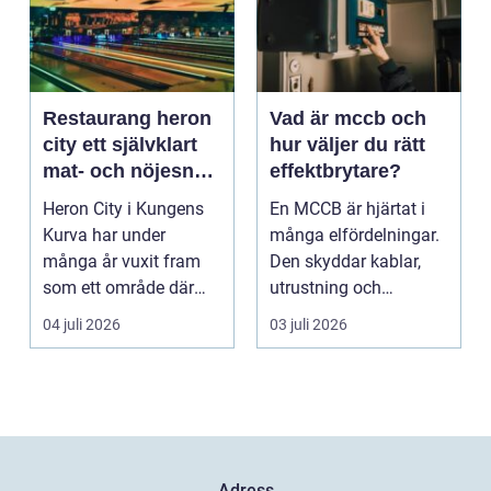
Restaurang heron
Vad är mccb och
city ett självklart
hur väljer du rätt
mat- och nöjesnav
effektbrytare?
i kungens kurva
Heron City i Kungens
En MCCB är hjärtat i
Kurva har under
många elfördelningar.
många år vuxit fram
Den skyddar kablar,
som ett område där
utrustning och
mat, bio, shopping och
människor mot
04 juli 2026
03 juli 2026
a...
överlast...
Adress