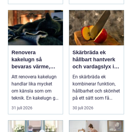
När ansvar,...
Renovera
Skärbräda ek
kakelugn så
hållbart hantverk
bevaras värme,
och vardagslyx i
historia och
köket
Att renovera kakelugn
En skärbräda ek
trygghet
handlar lika mycket
kombinerar funktion,
om känsla som om
hållbarhet och skönhet
teknik. En kakelugn ger
på ett sätt som få
stilla värme, däm...
andra köksredskap
31 juli 2026
30 juli 2026
gör...