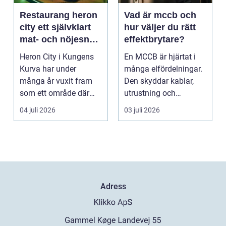
Restaurang heron
Vad är mccb och
city ett självklart
hur väljer du rätt
mat- och nöjesnav
effektbrytare?
i kungens kurva
Heron City i Kungens
En MCCB är hjärtat i
Kurva har under
många elfördelningar.
många år vuxit fram
Den skyddar kablar,
som ett område där
utrustning och
mat, bio, shopping och
människor mot
04 juli 2026
03 juli 2026
a...
överlast...
Adress