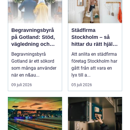
Begravningsbyrå
Städfirma
på Gotland: Stöd,
Stockholm – så
vägledning och
hittar du rätt hjälp
trygga val
för hem och
Begravningsbyrå
Att anlita en städfirma
företag
Gotland är ett sökord
företag Stockholm har
som många använder
gått från att vara en
när en n&au...
lyx till a...
09 juli 2026
05 juli 2026