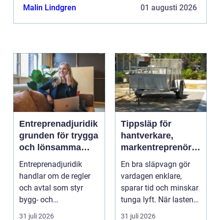
Malin Lindgren
01 augusti 2026
Entreprenadjuridik
Tippsläp för
grunden för trygga
hantverkare,
och lönsamma
markentreprenörer
byggprojekt
och lantbruk en
Entreprenadjuridik
En bra släpvagn gör
praktisk guide
handlar om de regler
vardagen enklare,
och avtal som styr
sparar tid och minskar
bygg- och
tunga lyft. När lasten
anläggningsprojekt.
är bulkig, smuts...
31 juli 2026
31 juli 2026