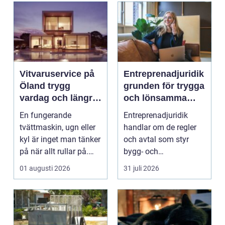
Vitvaruservice på
Entreprenadjuridik
Öland trygg
grunden för trygga
vardag och längre
och lönsamma
livslängd på dina
byggprojekt
En fungerande
Entreprenadjuridik
maskiner
tvättmaskin, ugn eller
handlar om de regler
kyl är inget man tänker
och avtal som styr
på när allt rullar på.
bygg- och
Men när något st...
anläggningsprojekt.
01 augusti 2026
31 juli 2026
När ansvar,...