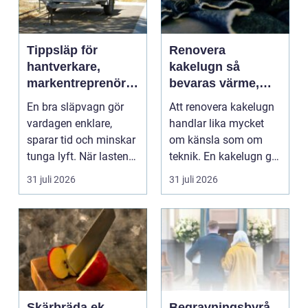
Tippsläp för
Renovera
hantverkare,
kakelugn så
markentreprenörer
bevaras värme,
och lantbruk en
historia och
En bra släpvagn gör
Att renovera kakelugn
praktisk guide
trygghet
vardagen enklare,
handlar lika mycket
sparar tid och minskar
om känsla som om
tunga lyft. När lasten
teknik. En kakelugn ger
är bulkig, smuts...
stilla värme, däm...
31 juli 2026
31 juli 2026
Skärbräda ek
Begravningsbyrå