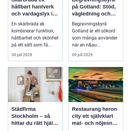
hållbart hantverk
på Gotland: Stöd,
och vardagslyx i
vägledning och
köket
trygga val
En skärbräda ek
Begravningsbyrå
kombinerar funktion,
Gotland är ett sökord
hållbarhet och skönhet
som många använder
på ett sätt som få
när en n&au...
andra köksredskap
30 juli 2026
09 juli 2026
gör...
Städfirma
Restaurang heron
Stockholm – så
city ett självklart
hittar du rätt hjälp
mat- och nöjesnav
för hem och
i kungens kurva