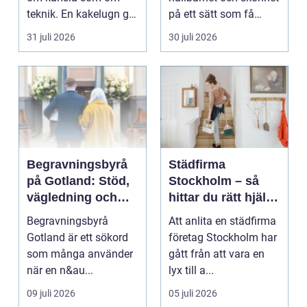
teknik. En kakelugn ger
på ett sätt som få
stilla värme, däm...
andra köksredskap
31 juli 2026
30 juli 2026
gör...
Begravningsbyrå
Städfirma
på Gotland: Stöd,
Stockholm – så
vägledning och
hittar du rätt hjälp
trygga val
för hem och
Begravningsbyrå
Att anlita en städfirma
företag
Gotland är ett sökord
företag Stockholm har
som många använder
gått från att vara en
när en n&au...
lyx till a...
09 juli 2026
05 juli 2026