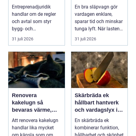
byggprojekt
och lantbruk en
Entreprenadjuridik
En bra släpvagn gör
praktisk guide
handlar om de regler
vardagen enklare,
och avtal som styr
sparar tid och minskar
bygg- och
tunga lyft. När lasten
anläggningsprojekt.
är bulkig, smuts...
31 juli 2026
31 juli 2026
När ansvar,...
Renovera
Skärbräda ek
kakelugn så
hållbart hantverk
bevaras värme,
och vardagslyx i
historia och
köket
Att renovera kakelugn
En skärbräda ek
trygghet
handlar lika mycket
kombinerar funktion,
om känsla som om
hållbarhet och skönhet