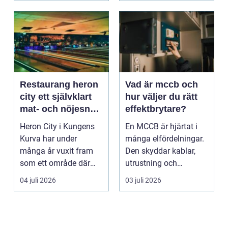
Restaurang heron
Vad är mccb och
city ett självklart
hur väljer du rätt
mat- och nöjesnav
effektbrytare?
i kungens kurva
Heron City i Kungens
En MCCB är hjärtat i
Kurva har under
många elfördelningar.
många år vuxit fram
Den skyddar kablar,
som ett område där
utrustning och
mat, bio, shopping och
människor mot
04 juli 2026
03 juli 2026
a...
överlast...