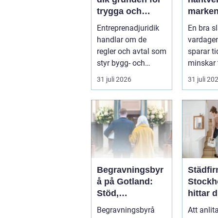
trygga och
marken
lönsamma
rer och
Entreprenadjuridik
En bra s
byggprojekt
en prak
handlar om de
vardagen
guide
regler och avtal som
sparar t
styr bygg- och
minskar 
anläggningsprojekt.
När laste
31 juli 2026
31 juli 20
När ansvar,...
smuts...
Begravningsbyr
Städfi
å på Gotland:
Stockh
Stöd,
hittar d
vägledning och
hjälp f
Begravningsbyrå
Att anlit
trygga val
och fö