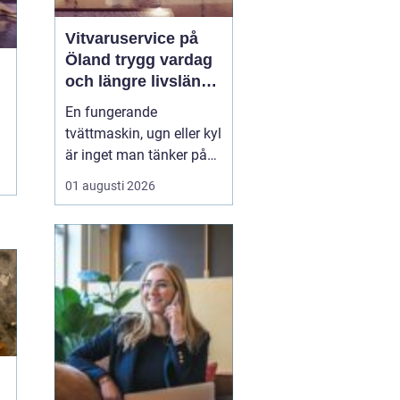
Vitvaruservice på
Öland trygg vardag
och längre livslängd
på dina maskiner
En fungerande
tvättmaskin, ugn eller kyl
är inget man tänker på
när allt rullar på. Men
01 augusti 2026
när något stannar,
stannar ofta vardagen
också. För hushåll och
företag på Öland blir
därför professionell
vitvaruservice en
avgörande del av en
trygg och smidig ...