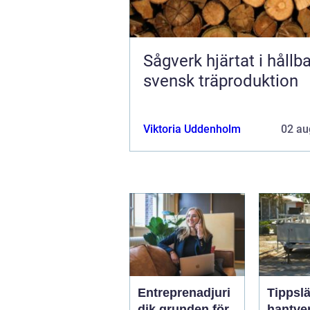
Sågverk hjärtat i hållbar
svensk träproduktion
Viktoria Uddenholm
02 au
Entreprenadjuri
Tippslä
dik grunden för
hantve