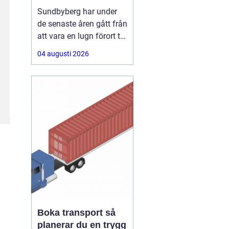
sport och
Sundbyberg har under
avslappnat häng
de senaste åren gått från
att vara en lugn förort till
att bli en självklar
04 augusti 2026
matpunkt strax utanför
Stockholm. Här samsas
klassiska kvarterskrogar
med moderna bistron,
sportbarer och
familjevänliga
matställen. Den som
söker en
Boka transport så
planerar du en trygg