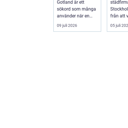
Gotland är ett
städfirm
sökord som många
Stockhol
använder när en
från att 
n&au...
till a...
09 juli 2026
05 juli 20