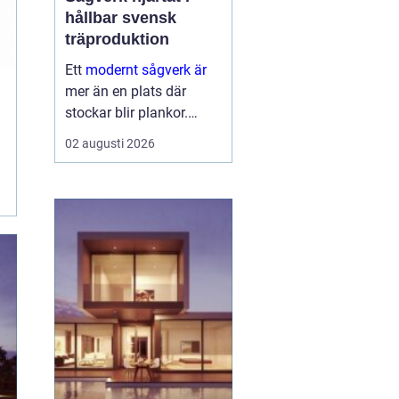
hållbar svensk
träproduktion
Ett
modernt sågverk är
mer än en plats där
stockar blir plankor.
Sågverket fungerar som
02 augusti 2026
en länk mellan skogen
och allt som byggs i trä
från enkla
trädgårdsprojekt till
avancerade
huskonstruktioner. När
timm...