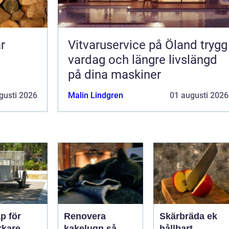
Vitvaruservice på Öland trygg
vardag och längre livslängd
på dina maskiner
gusti 2026
Malin Lindgren
01 augusti 2026
p för
Renovera
Skärbräda ek
rkare,
kakelugn så
hållbart