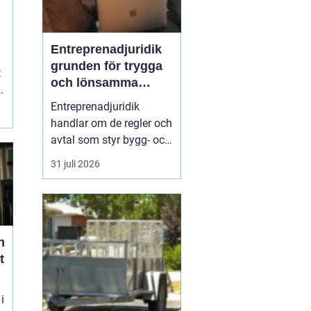
Entreprenadjuridik
grunden för trygga
t
och lönsamma
byggprojekt
Entreprenadjuridik
handlar om de regler och
avtal som styr bygg- och
anläggningsprojekt. När
31 juli 2026
ansvar, tider, kostnader
och risker är tydligt
reglerade minskar
konflikter och oväntade
kostnader. När de är
h
otydliga kan samma
t
projekt snabbt bli en
källa ...
i