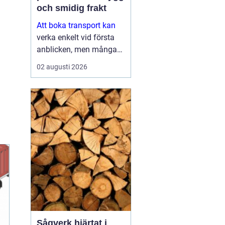
och smidig frakt
Att boka transport kan
verka enkelt vid första
anblicken, men många
upptäcker snabbt hur
02 augusti 2026
mycket som faktiskt
påverkar slutresultatet.
Val av transportör, typ av
gods, tidsram och
försäkring spelar ...
Sågverk hjärtat i