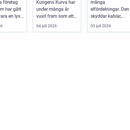
a företag
Kungens Kurva har
många
m har gått
under många år
elfördelningar. Den
vara en lyx
vuxit fram som ett
skyddar kablar,
område där mat,
utrustning och
26
04 juli 2026
03 juli 2026
bio, shopping och
människor mot
a...
överlast...