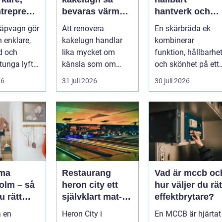
treprenö
bevaras värme,
hantverk och
 lantbruk
historia och
vardagslyx i
läpvagn gör
Att renovera
En skärbräda ek
tisk
trygghet
köket
 enklare,
kakelugn handlar
kombinerar
id och
lika mycket om
funktion, hållbarhe
tunga lyft.
känsla som om
och skönhet på ett
n är bulkig,
teknik. En kakelugn
sätt som få andra
26
31 juli 2026
30 juli 2026
ger stilla värme,
köksredskap gör...
däm...
rma
Restaurang
Vad är mccb oc
olm – så
heron city ett
hur väljer du rät
u rätt
självklart mat-
effektbrytare?
ör hem
och nöjesnav i
a en
Heron City i
En MCCB är hjärtat 
retag
kungens kurva