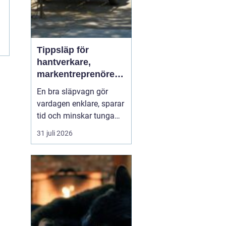
Tippsläp för
hantverkare,
markentreprenörer
och lantbruk en
En bra släpvagn gör
praktisk guide
vardagen enklare, sparar
tid och minskar tunga
lyft. När lasten är bulkig,
31 juli 2026
smutsig eller tung som
jord, grus, byggavfall
eller foder blir
ett
Tippsläp snabbt
en av
de mest värd...