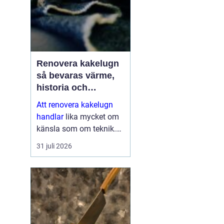
Renovera kakelugn
så bevaras värme,
historia och
trygghet
Att renovera kakelugn
handlar
lika mycket om
känsla som om teknik.
En kakelugn ger stilla
31 juli 2026
värme, dämpar ljud och
skapar en självklar
samlingspunkt i rummet.
Samtidigt är den ett
avancerat...