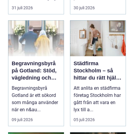
stilla värme, däm...
andra köksredskap
31 juli 2026
30 juli 2026
gör...
Begravningsbyrå
Städfirma
på Gotland: Stöd,
Stockholm – så
vägledning och
hittar du rätt hjälp
trygga val
för hem och
Begravningsbyrå
Att anlita en städfirma
företag
Gotland är ett sökord
företag Stockholm har
som många använder
gått från att vara en
när en n&au...
lyx till a...
09 juli 2026
05 juli 2026