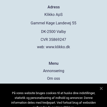
Adress
web:
www.klikko.dk
Menu
Annonsering
Om oss
Cookies
På vores website bruges cookies til at huske dine indstillinger,
Kontakta oss
statistik og personalisering af indhold og annoncer. Denne
Sitemap
information deles med tredjepart. Ved fortsat brug af websiden