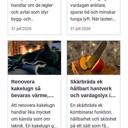
praktisk guide
handlar om de regler
vardagen enklare,
och avtal som styr
sparar tid och minskar
bygg- och
tunga lyft. När lasten
anläggningsprojekt.
är bulkig, smuts...
31 juli 2026
31 juli 2026
När ansvar,...
Renovera
Skärbräda ek
kakelugn så
hållbart hantverk
bevaras värme,
och vardagslyx i
historia och
köket
Att renovera kakelugn
En skärbräda ek
trygghet
handlar lika mycket
kombinerar funktion,
om känsla som om
hållbarhet och skönhet
teknik. En kakelugn ger
på ett sätt som få