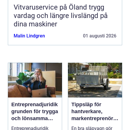
Vitvaruservice på Öland trygg
vardag och längre livslängd på
dina maskiner
Malin Lindgren
01 augusti 2026
Entreprenadjuridik
Tippsläp för
grunden för trygga
hantverkare,
och lönsamma
markentreprenörer
byggprojekt
och lantbruk en
Entreprenadjuridik
En bra släpvagn gör