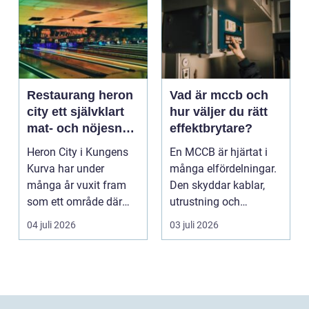
Restaurang heron
Vad är mccb och
city ett självklart
hur väljer du rätt
mat- och nöjesnav
effektbrytare?
i kungens kurva
Heron City i Kungens
En MCCB är hjärtat i
Kurva har under
många elfördelningar.
många år vuxit fram
Den skyddar kablar,
som ett område där
utrustning och
mat, bio, shopping och
människor mot
04 juli 2026
03 juli 2026
a...
överlast...