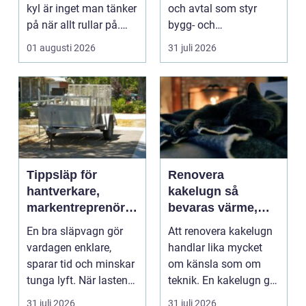
kyl är inget man tänker
och avtal som styr
på när allt rullar på.
bygg- och
Men när något st...
anläggningsprojekt.
01 augusti 2026
31 juli 2026
När ansvar,...
Tippsläp för
Renovera
hantverkare,
kakelugn så
markentreprenörer
bevaras värme,
och lantbruk en
historia och
En bra släpvagn gör
Att renovera kakelugn
praktisk guide
trygghet
vardagen enklare,
handlar lika mycket
sparar tid och minskar
om känsla som om
tunga lyft. När lasten
teknik. En kakelugn ger
är bulkig, smuts...
stilla värme, däm...
31 juli 2026
31 juli 2026