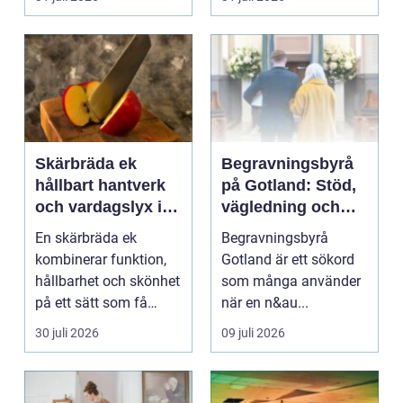
Skärbräda ek
Begravningsbyrå
hållbart hantverk
på Gotland: Stöd,
och vardagslyx i
vägledning och
köket
trygga val
En skärbräda ek
Begravningsbyrå
kombinerar funktion,
Gotland är ett sökord
hållbarhet och skönhet
som många använder
på ett sätt som få
när en n&au...
andra köksredskap
30 juli 2026
09 juli 2026
gör...