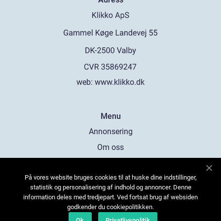
web:
www.klikko.dk
Menu
Annonsering
Om oss
Cookies
På vores website bruges cookies til at huske dine indstillinger,
Kontakta oss
statistik og personalisering af indhold og annoncer. Denne
Sitemap
information deles med tredjepart. Ved fortsat brug af websiden
godkender du cookiepolitikken.
Ok
Privatlivspolitik