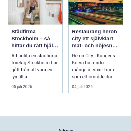
Städfirma
Restaurang heron
Stockholm – så
city ett självklart
hittar du rätt hjälp
mat- och nöjesnav
för hem och
i kungens kurva
Att anlita en städfirma
Heron City i Kungens
företag
företag Stockholm har
Kurva har under
gått från att vara en
många år vuxit fram
lyx till a...
som ett område där
mat, bio, shopping och
05 juli 2026
04 juli 2026
a...
Adress