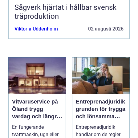
Sågverk hjärtat i hållbar svensk
träproduktion
Viktoria Uddenholm
02 augusti 2026
Vitvaruservice på
Entreprenadjuridik
Öland trygg
grunden för trygga
vardag och längre
och lönsamma
livslängd på dina
byggprojekt
En fungerande
Entreprenadjuridik
maskiner
tvättmaskin, ugn eller
handlar om de regler