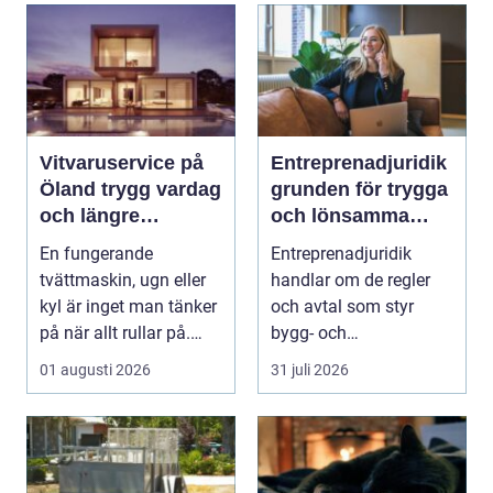
Vitvaruservice på
Entreprenadjuridik
Öland trygg vardag
grunden för trygga
och längre
och lönsamma
livslängd på dina
byggprojekt
En fungerande
Entreprenadjuridik
maskiner
tvättmaskin, ugn eller
handlar om de regler
kyl är inget man tänker
och avtal som styr
på när allt rullar på.
bygg- och
Men när något st...
anläggningsprojekt.
01 augusti 2026
31 juli 2026
När ansvar,...