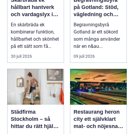
hållbart hantverk
på Gotland: Stöd,
och vardagslyx i
vägledning och
köket
trygga val
En skärbräda ek
Begravningsbyrå
kombinerar funktion,
Gotland är ett sökord
hållbarhet och skönhet
som många använder
på ett sätt som få
när en n&au...
andra köksredskap
30 juli 2026
09 juli 2026
gör...
Städfirma
Restaurang heron
Stockholm – så
city ett självklart
hittar du rätt hjälp
mat- och nöjesnav
för hem och
i kungens kurva