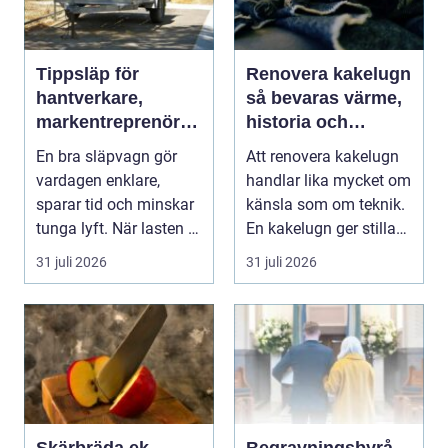
Tippsläp för
Renovera kakelugn
hantverkare,
så bevaras värme,
markentreprenörer
historia och
och lantbruk en
trygghet
En bra släpvagn gör
Att renovera kakelugn
praktisk guide
vardagen enklare,
handlar lika mycket om
sparar tid och minskar
känsla som om teknik.
tunga lyft. När lasten är
En kakelugn ger stilla
bulkig, smuts...
värme, däm...
31 juli 2026
31 juli 2026
Skärbräda ek
Begravningsbyrå