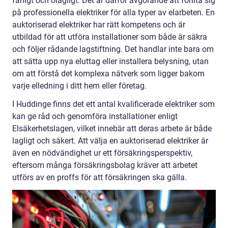
farligt och olagligt. Det är därför avgörande att förlita sig
på professionella elektriker för alla typer av elarbeten. En
auktoriserad elektriker har rätt kompetens och är
utbildad för att utföra installationer som både är säkra
och följer rådande lagstiftning. Det handlar inte bara om
att sätta upp nya eluttag eller installera belysning, utan
om att förstå det komplexa nätverk som ligger bakom
varje elledning i ditt hem eller företag.
I Huddinge finns det ett antal kvalificerade elektriker som
kan ge råd och genomföra installationer enligt
Elsäkerhetslagen, vilket innebär att deras arbete är både
lagligt och säkert. Att välja en auktoriserad elektriker är
även en nödvändighet ur ett försäkringsperspektiv,
eftersom många försäkringsbolag kräver att arbetet
utförs av en proffs för att försäkringen ska gälla.