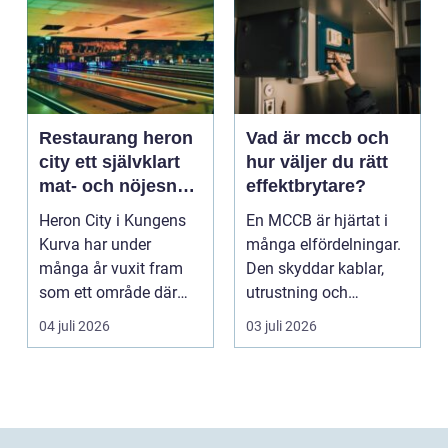
Restaurang heron
Vad är mccb och
city ett självklart
hur väljer du rätt
mat- och nöjesnav
effektbrytare?
i kungens kurva
Heron City i Kungens
En MCCB är hjärtat i
Kurva har under
många elfördelningar.
många år vuxit fram
Den skyddar kablar,
som ett område där
utrustning och
mat, bio, shopping och
människor mot
04 juli 2026
03 juli 2026
a...
överlast...