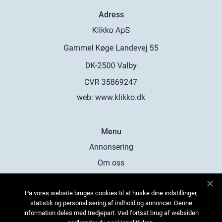
Adress
web:
www.klikko.dk
Menu
Annonsering
Om oss
Cookies
På vores website bruges cookies til at huske dine indstillinger,
Kontakta oss
statistik og personalisering af indhold og annoncer. Denne
Sitemap
information deles med tredjepart. Ved fortsat brug af websiden