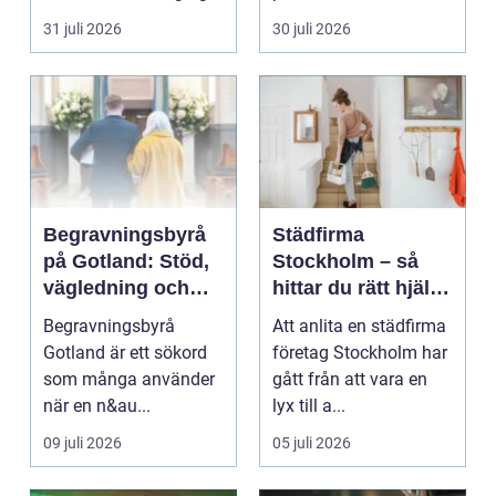
stilla värme, däm...
andra köksredskap
31 juli 2026
30 juli 2026
gör...
Begravningsbyrå
Städfirma
på Gotland: Stöd,
Stockholm – så
vägledning och
hittar du rätt hjälp
trygga val
för hem och
Begravningsbyrå
Att anlita en städfirma
företag
Gotland är ett sökord
företag Stockholm har
som många använder
gått från att vara en
när en n&au...
lyx till a...
09 juli 2026
05 juli 2026