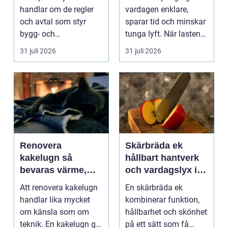
praktisk guide
handlar om de regler
vardagen enklare,
och avtal som styr
sparar tid och minskar
bygg- och
tunga lyft. När lasten
anläggningsprojekt.
är bulkig, smuts...
31 juli 2026
31 juli 2026
När ansvar,...
Renovera
Skärbräda ek
kakelugn så
hållbart hantverk
bevaras värme,
och vardagslyx i
historia och
köket
Att renovera kakelugn
En skärbräda ek
trygghet
handlar lika mycket
kombinerar funktion,
om känsla som om
hållbarhet och skönhet
teknik. En kakelugn ger
på ett sätt som få