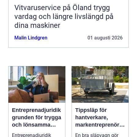
Vitvaruservice på Öland trygg
vardag och längre livslängd på
dina maskiner
Malin Lindgren
01 augusti 2026
Entreprenadjuridik
Tippsläp för
grunden för trygga
hantverkare,
och lönsamma
markentreprenörer
byggprojekt
och lantbruk en
Entreprenadjuridik
En bra släpvagn gör