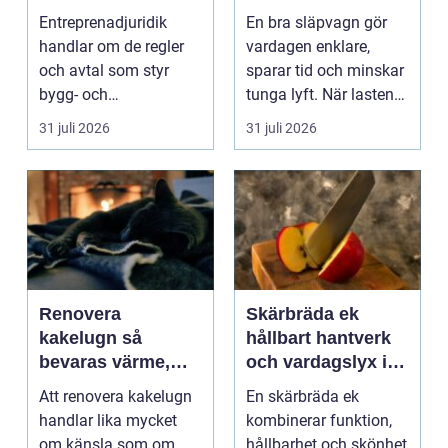
byggprojekt
och lantbruk en
Entreprenadjuridik
En bra släpvagn gör
praktisk guide
handlar om de regler
vardagen enklare,
och avtal som styr
sparar tid och minskar
bygg- och
tunga lyft. När lasten
anläggningsprojekt.
är bulkig, smuts...
31 juli 2026
31 juli 2026
När ansvar,...
Renovera
Skärbräda ek
kakelugn så
hållbart hantverk
bevaras värme,
och vardagslyx i
historia och
köket
Att renovera kakelugn
En skärbräda ek
trygghet
handlar lika mycket
kombinerar funktion,
om känsla som om
hållbarhet och skönhet