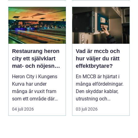
Restaurang heron
Vad är mccb och
city ett självklart
hur väljer du rätt
mat- och nöjesnav
effektbrytare?
i kungens kurva
Heron City i Kungens
En MCCB är hjärtat i
Kurva har under
många elfördelningar.
många år vuxit fram
Den skyddar kablar,
som ett område där
utrustning och
mat, bio, shopping och
människor mot
04 juli 2026
03 juli 2026
a...
överlast...