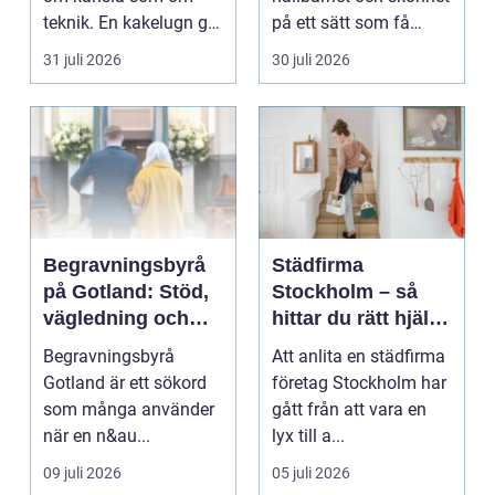
teknik. En kakelugn ger
på ett sätt som få
stilla värme, däm...
andra köksredskap
31 juli 2026
30 juli 2026
gör...
Begravningsbyrå
Städfirma
på Gotland: Stöd,
Stockholm – så
vägledning och
hittar du rätt hjälp
trygga val
för hem och
Begravningsbyrå
Att anlita en städfirma
företag
Gotland är ett sökord
företag Stockholm har
som många använder
gått från att vara en
när en n&au...
lyx till a...
09 juli 2026
05 juli 2026