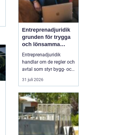
Entreprenadjuridik
grunden för trygga
och lönsamma
byggprojekt
Entreprenadjuridik
handlar om de regler och
avtal som styr bygg- och
anläggningsprojekt. När
31 juli 2026
ansvar, tider, kostnader
och risker är tydligt
reglerade minskar
konflikter och oväntade
kostnader. När de är
otydliga kan samma
projekt snabbt bli en
källa ...