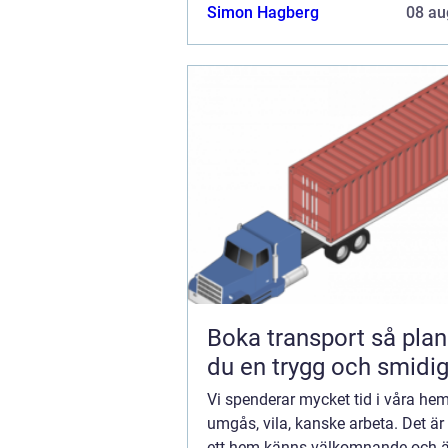
är bra rent fun...
Simon Hagberg
08 au
Boka transport så planerar
du en trygg och smidig
Vi spenderar mycket tid i våra hem, 
umgås, vila, kanske arbeta. Det är v
ett hem känns välkomnande och är