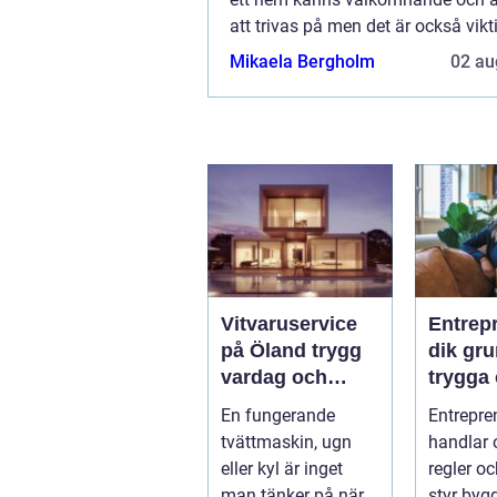
att trivas på men det är också vikti
är bra rent fun...
Mikaela Bergholm
02 au
Vitvaruservice
Entrep
på Öland trygg
dik grunden för
vardag och
trygga
längre livslängd
lönsa
En fungerande
Entrepre
på dina
byggpr
tvättmaskin, ugn
handlar
maskiner
eller kyl är inget
regler o
man tänker på när
styr byg