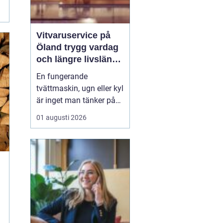
Vitvaruservice på
Öland trygg vardag
och längre livslängd
på dina maskiner
En fungerande
tvättmaskin, ugn eller kyl
är inget man tänker på
när allt rullar på. Men
01 augusti 2026
när något stannar,
stannar ofta vardagen
också. För hushåll och
företag på Öland blir
därför professionell
vitvaruservice en
avgörande del av en
trygg och smidig ...