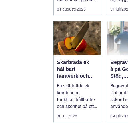
allt rullar på. Men
anläggni
01 augusti 2026
31 juli 20
när något st...
När ansva
Skärbräda ek
Begrav
hållbart
å på Go
hantverk och
Stöd,
vardagslyx i
vägled
En skärbräda ek
Begravn
köket
trygga 
kombinerar
Gotland ä
funktion, hållbarhet
sökord 
och skönhet på ett
använder
sätt som få andra
n&au...
30 juli 2026
09 juli 20
köksredskap gör...