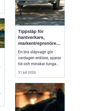
Tippsläp för
hantverkare,
markentreprenörer
och lantbruk en
En bra släpvagn gör
praktisk guide
vardagen enklare, sparar
tid och minskar tunga
lyft. När lasten är bulkig,
31 juli 2026
smutsig eller tung som
jord, grus, byggavfall
eller foder blir
ett
Tippsläp snabbt
en av
de mest värd...