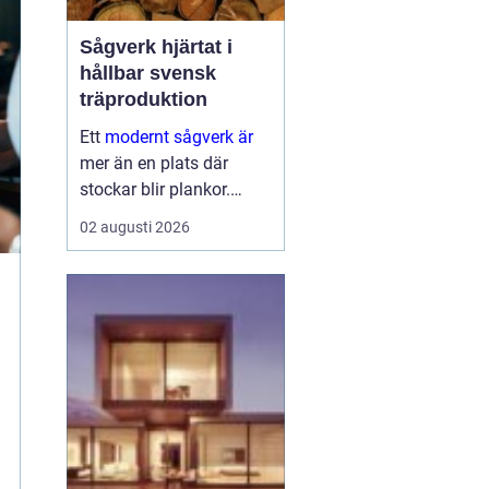
Sågverk hjärtat i
hållbar svensk
träproduktion
Ett
modernt sågverk är
mer än en plats där
stockar blir plankor.
Sågverket fungerar som
02 augusti 2026
en länk mellan skogen
och allt som byggs i trä
från enkla
trädgårdsprojekt till
avancerade
huskonstruktioner. När
timm...