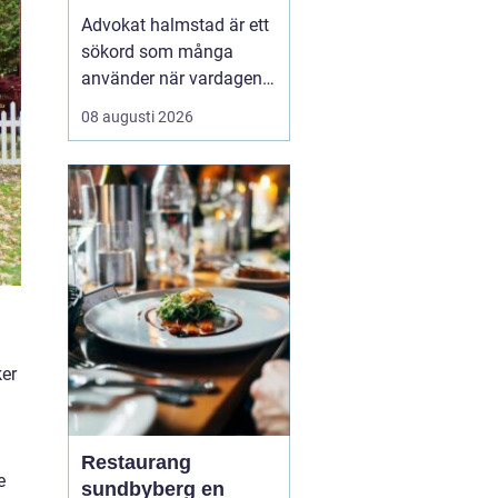
tydlighet
Advokat halmstad är ett
sökord som många
använder när vardagen
plötsligt krockar med
08 augusti 2026
juridiken. Många
upplever oro, osäkerhet
och frågor som känns
svåra att överblicka. I en
sådan situation blir en
erfaren jurist inte bara en
rådgivare, utan också
en...
ker
Restaurang
e
sundbyberg en