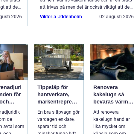
gt att det
att trivas på men det är också viktigt att det
är bra rent fun...
gusti 2026
Viktoria Uddenholm
02 augusti 2026
renadjuri
Tippsläp för
Renovera
hantverkare,
kakelugn så
 och
markentreprenö
bevaras värme,
mma
rer och lantbruk
historia och
nadjuridik
En bra släpvagn gör
Att renovera
ojekt
en praktisk
trygghet
 om de
vardagen enklare,
kakelugn handlar
guide
ch avtal som
sparar tid och
lika mycket om
g- och
minskar tunga lyft.
känsla som om