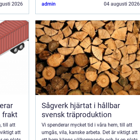
är bra rent fun...
gusti 2026
admin
04 augusti 2026
Sågverk hjärtat i hållbar
 frakt
svensk träproduktion
till att
Vi spenderar mycket tid i våra hem, till att
iktigt att
umgås, vila, kanske arbeta. Det är viktigt att
 en plats
ett hem känns välkomnande och är en plats