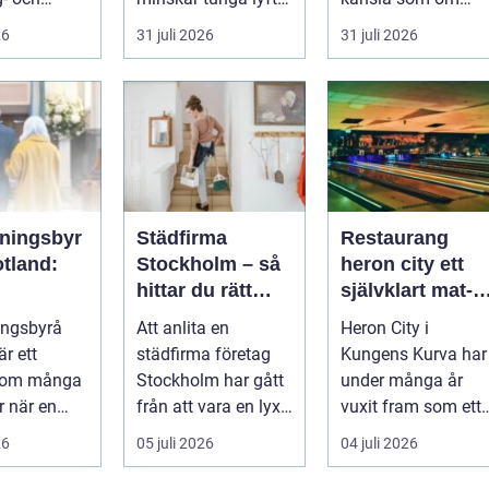
ngsprojekt.
När lasten är bulkig,
teknik. En kakelugn
26
31 juli 2026
31 juli 2026
r,...
smuts...
ger stilla värme,
däm...
ningsbyr
Städfirma
Restaurang
tland:
Stockholm – så
heron city ett
hittar du rätt
självklart mat-
ning och
hjälp för hem
och nöjesnav i
ingsbyrå
Att anlita en
Heron City i
val
och företag
kungens kurva
r ett
städfirma företag
Kungens Kurva har
som många
Stockholm har gått
under många år
 när en
från att vara en lyx
vuxit fram som ett
till a...
område där mat,
26
05 juli 2026
04 juli 2026
bio, shopping och
a...