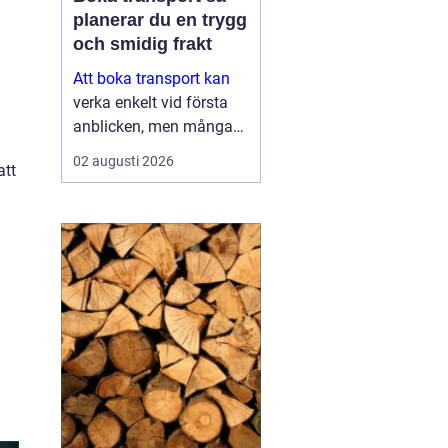
planerar du en trygg
och smidig frakt
Att boka transport kan
verka enkelt vid första
anblicken, men många
upptäcker snabbt hur
02 augusti 2026
att
mycket som faktiskt
påverkar slutresultatet.
Val av transportör, typ av
gods, tidsram och
försäkring spelar ...