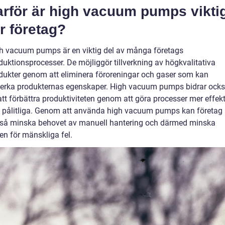
arför är high vacuum pumps vikti
ör företag?
h vacuum pumps är en viktig del av många företags
duktionsprocesser. De möjliggör tillverkning av högkvalitativa
dukter genom att eliminera föroreningar och gaser som kan
erka produkternas egenskaper. High vacuum pumps bidrar ock
l att förbättra produktiviteten genom att göra processer mer effek
 pålitliga. Genom att använda high vacuum pumps kan företag
så minska behovet av manuell hantering och därmed minska
ken för mänskliga fel.