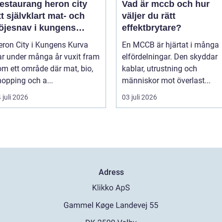
estaurang heron city
Vad är mccb och hur
tt självklart mat- och
väljer du rätt
öjesnav i kungens
effektbrytare?
urva
eron City i Kungens Kurva
En MCCB är hjärtat i många
ar under många år vuxit fram
elfördelningar. Den skyddar
om ett område där mat, bio,
kablar, utrustning och
hopping och a...
människor mot överlast...
 juli 2026
03 juli 2026
Adress