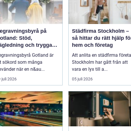
egravningsbyrå på
Städfirma Stockholm –
otland: Stöd,
så hittar du rätt hjälp fö
ägledning och trygga
hem och företag
al
egravningsbyrå Gotland är
Att anlita en städfirma föret
tt sökord som många
Stockholm har gått från att
nvänder när en n&au...
vara en lyx till a...
 juli 2026
05 juli 2026