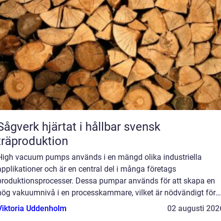
gverk hjärtat i hållbar svensk
träproduktion
High vacuum pumps används i en mängd olika industriella
applikationer och är en central del i många företags
produktionsprocesser. Dessa pumpar används för att skapa en
hög vakuumnivå i en processkammare, vilket är nödvändigt för
att producera högkva...
Viktoria Uddenholm
02 augusti 202