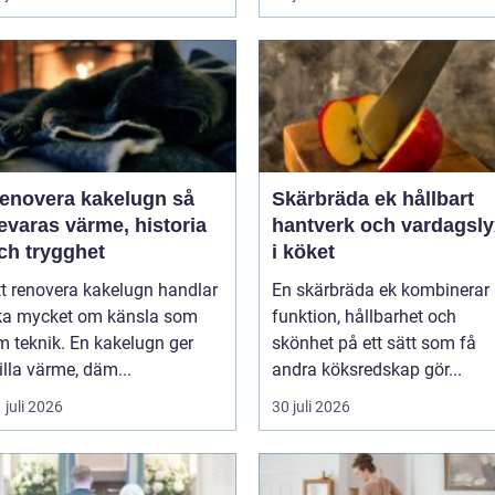
enovera kakelugn så
Skärbräda ek hållbart
evaras värme, historia
hantverk och vardagsly
ch trygghet
i köket
tt renovera kakelugn handlar
En skärbräda ek kombinerar
ika mycket om känsla som
funktion, hållbarhet och
m teknik. En kakelugn ger
skönhet på ett sätt som få
illa värme, däm...
andra köksredskap gör...
 juli 2026
30 juli 2026