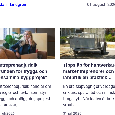
att producera högkva...
Malin Lindgren
01 augusti 202
ntreprenadjuridik
Tippsläp för hantverkar
runden för trygga och
markentreprenörer och
önsamma byggprojekt
lantbruk en praktisk
guide
ntreprenadjuridik handlar om
En bra släpvagn gör vardag
 regler och avtal som styr
enklare, sparar tid och mins
ygg- och anläggningsprojekt.
tunga lyft. När lasten är bulk
r ansvar,...
smuts...
 juli 2026
31 juli 2026