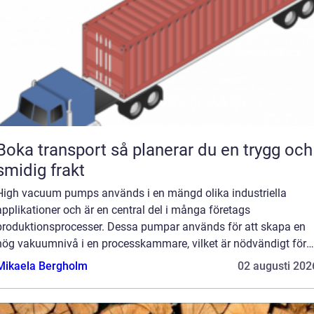
oka transport så planerar du en trygg och
smidig frakt
High vacuum pumps används i en mängd olika industriella
applikationer och är en central del i många företags
produktionsprocesser. Dessa pumpar används för att skapa en
hög vakuumnivå i en processkammare, vilket är nödvändigt för
att producera högkva...
Mikaela Bergholm
02 augusti 202