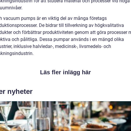
skningsindustrin för att studera material och processer vid höga
uumnivåer.
h vacuum pumps är en viktig del av många företags
duktionsprocesser. De bidrar till tillverkning av högkvalitativa
dukter och förbättrar produktiviteten genom att göra processer 
ektiva och pålitliga. Dessa pumpar används i en mängd olika
ustrier, inklusive halvledar-, medicinsk-, livsmedels- och
skningsindustrin.
Läs fler inlägg här
er nyheter