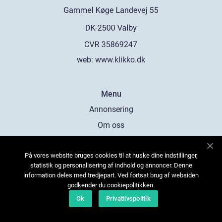
web:
www.klikko.dk
Menu
Annonsering
Om oss
Cookies
På vores website bruges cookies til at huske dine indstillinger,
Kontakta oss
statistik og personalisering af indhold og annoncer. Denne
Sitemap
information deles med tredjepart. Ved fortsat brug af websiden
godkender du cookiepolitikken.
Ok
Privatlivspolitik